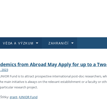
VĚDA A VÝZKUM
ZAHRANIČÍ
 historie
t a jak se přihlásit
é a magisterské studium
výzkumu na FF UK
abídky a výběrová řízení
Pro m
Kurzy
Kurzy
Trans
Přijíž
demics from Abroad May Apply for up to a Two-
6. 2023
a další dokumenty
studijní programy
 studium
 kvalifikace
 studenti
Kniho
Progr
Studu
Vědec
Mimof
JUNIOR Fund is to attract prospective international post-doc researchers, who
 The main initiative is always on the relevant establishment or a faculty or oth
 benefity pro zaměstnance
k průběhu přijímacího řízení
řízení
rojekty
í studenti
E-sho
Univer
Podpor
Publi
East 
particular research project.
 fakulty
í zaměstnanci
Výběr
|
Štítky:
grant
,
JUNIOR Fund
koly FF UK
Vydav