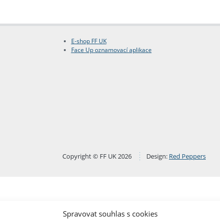
E-shop FF UK
Face Up oznamovací aplikace
Copyright © FF UK 2026
Design:
Red Peppers
Spravovat souhlas s cookies