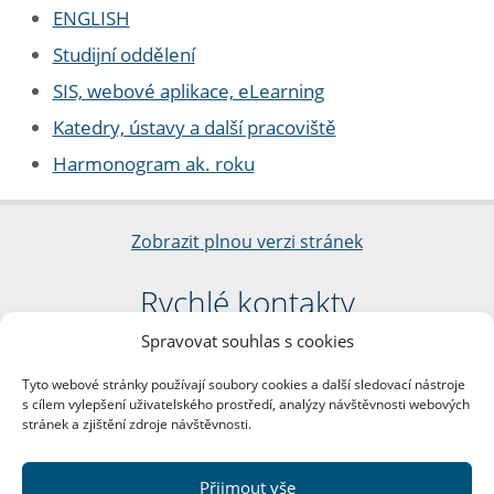
ENGLISH
Studijní oddělení
SIS, webové aplikace, eLearning
Katedry, ústavy a další pracoviště
Harmonogram ak. roku
Zobrazit plnou verzi stránek
Rychlé kontakty
Spravovat souhlas s cookies
Filozofická fakulta
Univerzita Karlova
Tyto webové stránky používají soubory cookies a další sledovací nástroje
nám. Jana Palacha 1/2
s cílem vylepšení uživatelského prostředí, analýzy návštěvnosti webových
116 38 Praha 1
stránek a zjištění zdroje návštěvnosti.
IČO: 00216208
DIČ: CZ00216208
Přijmout vše