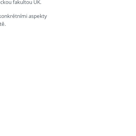
ickou fakultou UK.
 konkrétními aspekty
tě.