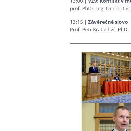
13:00 |
VZ9: Konflikt v 
prof. PhDr. Ing. Ondřej Cís
13:15 |
Závěrečné slovo
Prof. Petr Kratochvíl, PhD.