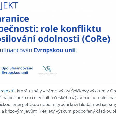
projektů
, které uspěly v rámci výzvy Špičkový výzkum v 
a podporu excelentního českého výzkumu. V reakci na v
ickou, energetickou nebo migrační krizi hledá mechanismy,
ům a krizovým jevům. Pětiletý výzkum podpořený částkou t