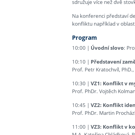
sdružuje více než dvě stovk
Na konferenci představí d
konfliktu například v oblas
Program
10:00 |
Úvodní slovo
: Pr
10:10 |
Představení zaměř
Prof. Petr Kratochvíl, PhD.
10:30 |
VZ1: Konflikt v my
Prof. PhDr. Vojtěch Kolman
10:45 |
VZ2: Konflikt ide
Prof. PhDr. Martin Procház
11:00 |
VZ3: Konflikt v k
M.A. Kateřina Chládková, P