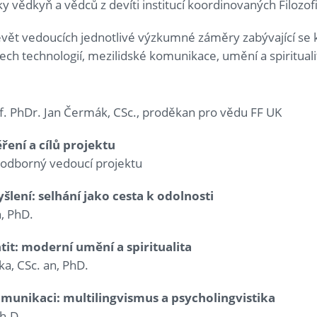
y vědkyň a vědců z devíti institucí koordinovaných Filozof
evět vedoucích jednotlivé výzkumné záměry zabývající se
tech technologií, mezilidské komunikace, umění a spirituali
of. PhDr. Jan Čermák, CSc., proděkan pro vědu FF UK
ení a cílů projektu
, odborný vedoucí projektu
šlení: selhání jako cesta k odolnosti
, PhD.
ntit: moderní umění a spiritualita
ka, CSc. an, PhD.
omunikaci: multilingvismus a psycholingvistika
h.D.