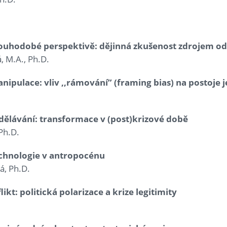
dlouhodobé perspektivě: dějinná zkušenost zdrojem od
, M.A., Ph.D.
anipulace: vliv ,,rámování” (framing bias) na postoje 
zdělávání: transformace v (post)krizové době
Ph.D.
echnologie v antropocénu
á, Ph.D.
likt: politická polarizace a krize legitimity