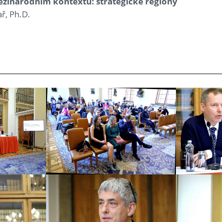
mezinárodním kontextu: strategické regiony
ař, Ph.D.