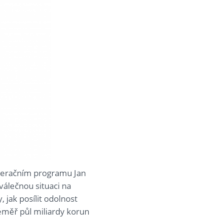
Operačním programu Jan
álečnou situaci na
 jak posílit odolnost
éměř půl miliardy korun