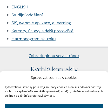
ENGLISH
Studijní oddělení
SIS, webové aplikace, eLearning
Katedry, ústavy a další pracoviště
Harmonogram ak. roku
Zobrazit plnou verzi stránek
Rychlé kontakty
Spravovat souhlas s cookies
Filozofická fakulta
Univerzita Karlova
Tyto webové stránky používají soubory cookies a další sledovací nástroje
nám. Jana Palacha 1/2
s cílem vylepšení uživatelského prostředí, analýzy návštěvnosti webových
116 38 Praha 1
stránek a zjištění zdroje návštěvnosti.
IČO: 00216208
DIČ: CZ00216208