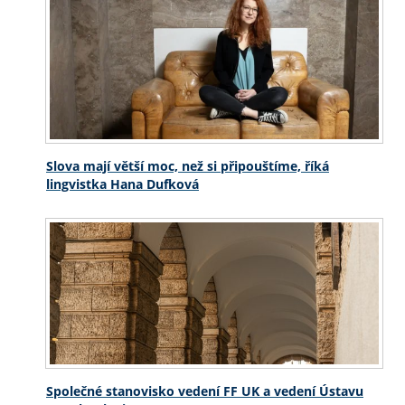
Slova mají větší moc, než si připouštíme, říká
lingvistka Hana Dufková
Společné stanovisko vedení FF UK a vedení Ústavu