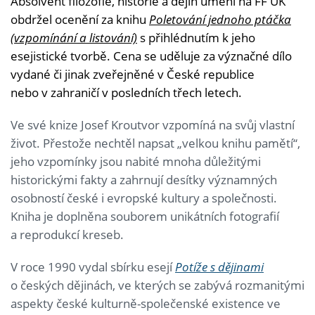
Absolvent filozofie, historie a dějin umění na FF UK
obdržel ocenění za knihu
Poletování jednoho ptáčka
(vzpomínání a listování)
s přihlédnutím k jeho
esejistické tvorbě. Cena se uděluje za význačné dílo
vydané či jinak zveřejněné v České republice
nebo v zahraničí v posledních třech letech.
Ve své knize Josef Kroutvor vzpomíná na svůj vlastní
život. Přestože nechtěl napsat „velkou knihu pamětí“,
jeho vzpomínky jsou nabité mnoha důležitými
historickými fakty a zahrnují desítky významných
osobností české i evropské kultury a společnosti.
Kniha je doplněna souborem unikátních fotografií
a reprodukcí kreseb.
V roce 1990 vydal sbírku esejí
Potíže s dějinami
o českých dějinách, ve kterých se zabývá rozmanitými
aspekty české kulturně-společenské existence ve