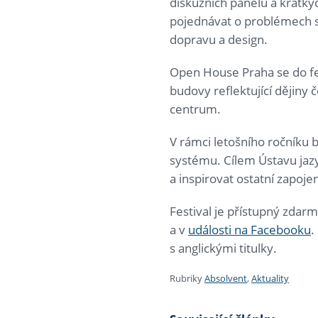
diskuzních panelů a krátký
pojednávat o problémech so
dopravu a design.
Open House Praha se do fest
budovy reflektující dějiny
centrum.
V rámci letošního ročníku
systému. Cílem Ústavu jazy
a inspirovat ostatní zapoje
Festival je přístupný zdar
a v
události na Facebooku
.
s anglickými titulky.
Rubriky
Absolvent
,
Aktuality