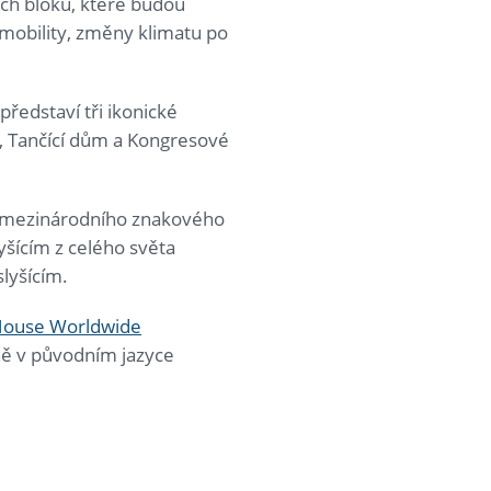
ých bloků, které budou
mobility, změny klimatu po
představí tři ikonické
ě, Tančící dům a Kongresové
do mezinárodního znakového
yšícím z celého světa
slyšícím.
ouse Worldwide
ně v původním jazyce