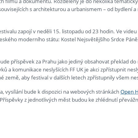
ch filmů a dokumentů. Rozdělený je do několika tematick
uvisejících s architekturou a urbanismem – od bydlení a 
ivalu zapojí v neděli 15. listopadu od 23 hodin. Ve videu 
 českého moderního státu: Kostel Nejsvětějšího Srdce Pán
 bude příspěvek za Prahu jako jediný obsahovat překlad 
ků a komunikace neslyšících FF UK je akci zpřístupnit nesl
né země, aby festival v dalších letech zpřístupnily všem ne
ma, vysílání bude k dispozici na webových stránkách
Open H
 Příspěvky z jednotlivých měst budou ke zhlédnutí převáž