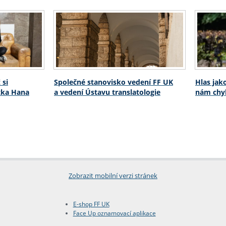
 si
Společné stanovisko vedení FF UK
Hlas jak
stka Hana
a vedení Ústavu translatologie
nám chyb
Zobrazit mobilní verzi stránek
E-shop FF UK
Face Up oznamovací aplikace