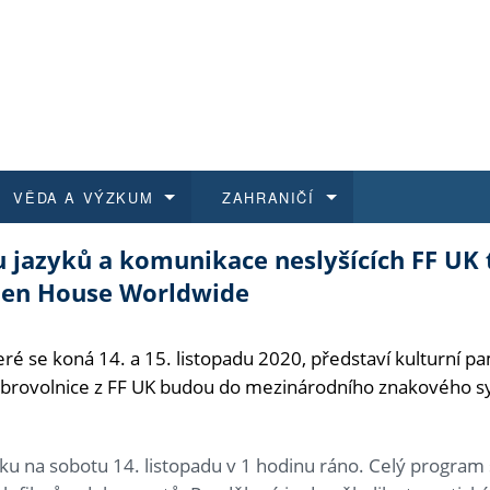
VĚDA A VÝZKUM
ZAHRANIČÍ
 jazyků a komunikace neslyšících FF UK 
 historie
t a jak se přihlásit
é a magisterské studium
výzkumu na FF UK
abídky a výběrová řízení
Pro m
Kurzy
Kurzy
Trans
Přijíž
Open House Worldwide
a další dokumenty
studijní programy
 studium
 kvalifikace
 studenti
Kniho
Progr
Studu
Vědec
Mimof
eré se koná 14. a 15. listopadu 2020, představí kulturní p
 benefity pro zaměstnance
k průběhu přijímaček
řízení
rojekty
í studenti
E-sho
Univer
Podpor
Publi
East 
brovolnice z FF UK budou do mezinárodního znakového s
 fakulty
í zaměstnanci
Výběr
tku na sobotu 14. listopadu v 1 hodinu ráno. Celý program 
koly FF UK
Vydav