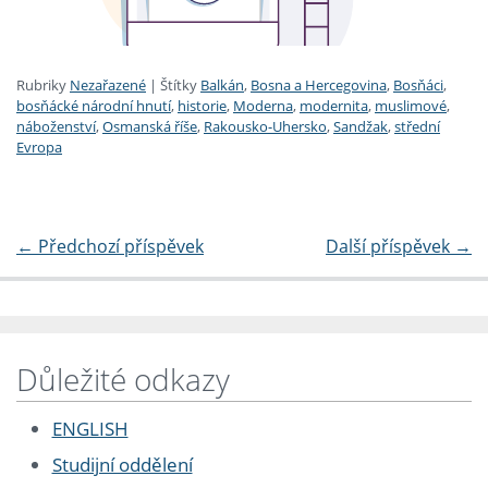
Rubriky
Nezařazené
|
Štítky
Balkán
,
Bosna a Hercegovina
,
Bosňáci
,
bosňácké národní hnutí
,
historie
,
Moderna
,
modernita
,
muslimové
,
náboženství
,
Osmanská říše
,
Rakousko-Uhersko
,
Sandžak
,
střední
Evropa
←
Předchozí příspěvek
Další příspěvek
→
Důležité odkazy
ENGLISH
Studijní oddělení