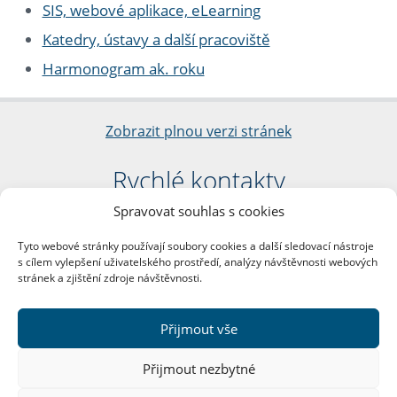
SIS, webové aplikace, eLearning
Katedry, ústavy a další pracoviště
Harmonogram ak. roku
Zobrazit plnou verzi stránek
Rychlé kontakty
Spravovat souhlas s cookies
Filozofická fakulta
Univerzita Karlova
Tyto webové stránky používají soubory cookies a další sledovací nástroje
nám. Jana Palacha 1/2
s cílem vylepšení uživatelského prostředí, analýzy návštěvnosti webových
116 38 Praha 1
stránek a zjištění zdroje návštěvnosti.
IČO: 00216208
DIČ: CZ00216208
Přijmout vše
Další kontakty
Přijmout nezbytné
Podatelna