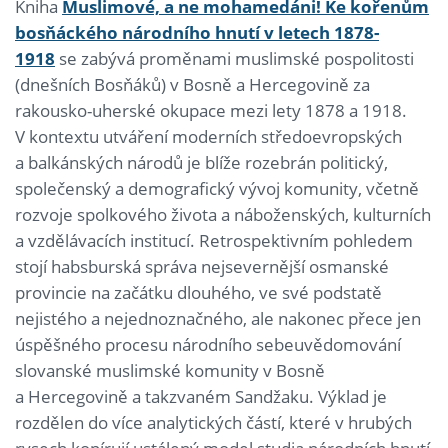
Kniha
Muslimové, a ne mohamedáni! Ke kořenům
bosňáckého národního hnutí v letech 1878-
1918
se zabývá proměnami muslimské pospolitosti
(dnešních Bosňáků) v Bosně a Hercegovině za
rakousko-uherské okupace mezi lety 1878 a 1918.
V kontextu utváření moderních středoevropských
a balkánských národů je blíže rozebrán politický,
společenský a demografický vývoj komunity, včetně
rozvoje spolkového života a náboženských, kulturních
a vzdělávacích institucí. Retrospektivním pohledem
stojí habsburská správa nejsevernější osmanské
provincie na začátku dlouhého, ve své podstatě
nejistého a nejednoznačného, ale nakonec přece jen
úspěšného procesu národního sebeuvědomování
slovanské muslimské komunity v Bosně
a Hercegovině a takzvaném Sandžaku. Výklad je
rozdělen do více analytických částí, které v hrubých