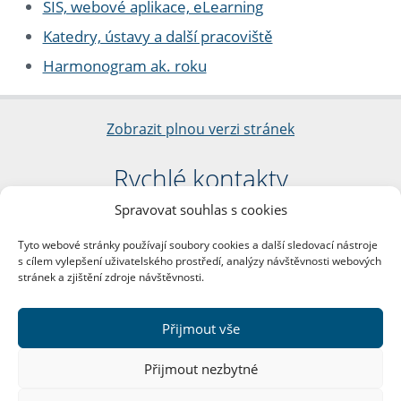
SIS, webové aplikace, eLearning
Katedry, ústavy a další pracoviště
Harmonogram ak. roku
Zobrazit plnou verzi stránek
Rychlé kontakty
Spravovat souhlas s cookies
Filozofická fakulta
Univerzita Karlova
Tyto webové stránky používají soubory cookies a další sledovací nástroje
nám. Jana Palacha 1/2
s cílem vylepšení uživatelského prostředí, analýzy návštěvnosti webových
116 38 Praha 1
stránek a zjištění zdroje návštěvnosti.
IČO: 00216208
DIČ: CZ00216208
Přijmout vše
Další kontakty
Přijmout nezbytné
Podatelna