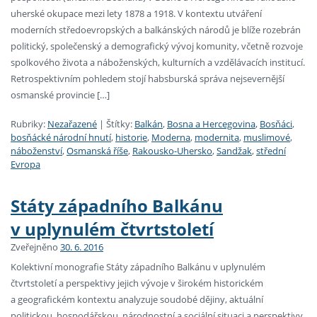
uherské okupace mezi lety 1878 a 1918. V kontextu utváření
moderních středoevropských a balkánských národů je blíže rozebrán
politický, společenský a demografický vývoj komunity, včetně rozvoje
spolkového života a náboženských, kulturních a vzdělávacích institucí.
Retrospektivním pohledem stojí habsburská správa nejsevernější
osmanské provincie […]
Rubriky:
Nezařazené
|
Štítky:
Balkán
,
Bosna a Hercegovina
,
Bosňáci
,
bosňácké národní hnutí
,
historie
,
Moderna
,
modernita
,
muslimové
,
náboženství
,
Osmanská říše
,
Rakousko-Uhersko
,
Sandžak
,
střední
Evropa
Státy západního Balkánu
v uplynulém čtvrtstoletí
Zveřejněno
30. 6. 2016
Kolektivní monografie Státy západního Balkánu v uplynulém
čtvrtstoletí a perspektivy jejich vývoje v širokém historickém
a geografickém kontextu analyzuje soudobé dějiny, aktuální
politickou, hospodářskou, národnostní a sociální situaci a perspektivy