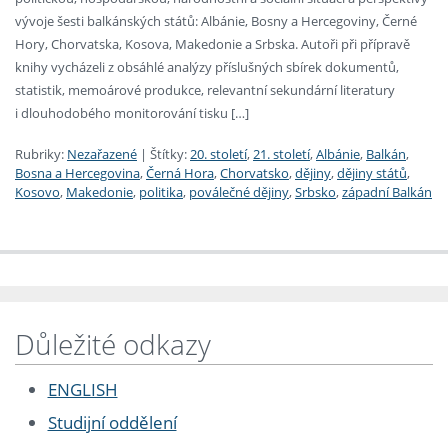
vývoje šesti balkánských států: Albánie, Bosny a Hercegoviny, Černé
Hory, Chorvatska, Kosova, Makedonie a Srbska. Autoři při přípravě
knihy vycházeli z obsáhlé analýzy příslušných sbírek dokumentů,
statistik, memoárové produkce, relevantní sekundární literatury
i dlouhodobého monitorování tisku […]
Rubriky:
Nezařazené
|
Štítky:
20. století
,
21. století
,
Albánie
,
Balkán
,
Bosna a Hercegovina
,
Černá Hora
,
Chorvatsko
,
dějiny
,
dějiny států
,
Kosovo
,
Makedonie
,
politika
,
poválečné dějiny
,
Srbsko
,
západní Balkán
Důležité odkazy
ENGLISH
Studijní oddělení