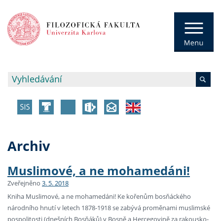
Archiv
Muslimové, a ne mohamedáni!
Zveřejněno
3. 5. 2018
Kniha Muslimové, a ne mohamedáni! Ke kořenům bosňáckého
národního hnutí v letech 1878-1918 se zabývá proměnami muslimské
pospolitosti (dnešních Bosňáků) v Bosně a Hercegovině za rakousko-