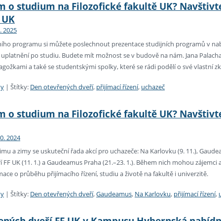
 o studium na Filozofické fakultě UK? Navštivt
 UK
1. 2025
ho programu si můžete poslechnout prezentace studijních programů v nab
a uplatnění po studiu. Budete mít možnost se v budově na nám. Jana Palach
ožkami a také se studentskými spolky, které se rádi podělí o své vlastní z
ty
|
Štítky:
Den otevřených dveří
,
přijímací řízení
,
uchazeč
 o studium na Filozofické fakultě UK? Navštivte
10. 2024
u a zimy se uskuteční řada akcí pro uchazeče: Na Karlovku (9. 11.), Gaudea
í FF UK (11. 1.) a Gaudeamus Praha (21.–23. 1.). Během nich mohou zájemci 
ce o průběhu přijímacího řízení, studiu a životě na fakultě i univerzitě.
ty
|
Štítky:
Den otevřených dveří
,
Gaudeamus
,
Na Karlovku
,
přijímací řízení
,
ených dveří FF UK v Kampusu Hybernská nabídne