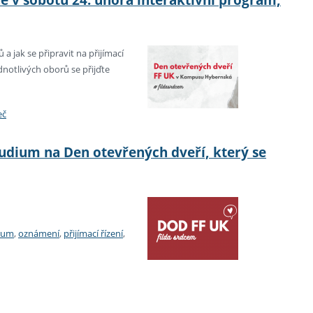
a jak se připravit na přijímací
dnotlivých oborů se přijďte
eč
tudium na Den otevřených dveří, který se
trum
,
oznámení
,
přijímací řízení
,