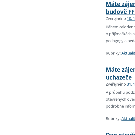
Máte zájem
budově FF
Zveřejněno
10. 
Během celodenní
o přijímačkách 
pedagogy a pedag
Rubriky:
Aktuali
Máte zájem
uchazeče
Zveřejněno
31. 
V průběhu podzim
otevřených dveř
podrobné informa
Rubriky:
Aktuali
Den otevř