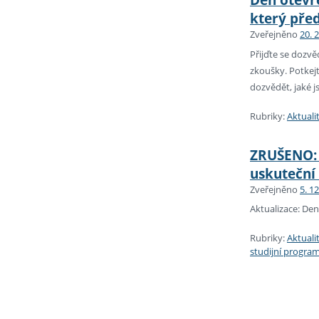
který pře
Zveřejněno
20. 
Přijďte se dozvě
zkoušky. Potkejt
dozvědět, jaké j
Rubriky:
Aktuali
ZRUŠENO: 
uskuteční 
Zveřejněno
5. 1
Aktualizace: Den
Rubriky:
Aktuali
studijní progra