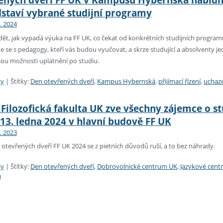
dstaví vybrané studijní programy
2. 2024
dět, jak vypadá výuka na FF UK, co čekat od konkrétních studijních programů 
e se s pedagogy, kteří vás budou vyučovat, a skrze studující a absolventy je
sou možnosti uplatnění po studiu.
ty
|
Štítky:
Den otevřených dveří
,
Kampus Hybernská
,
přijímací řízení
,
uchaz
Filozofická fakulta UK zve všechny zájemce o s
13. ledna 2024 v hlavní budově FF UK
2. 2023
 otevřených dveří FF UK 2024 se z pietních důvodů ruší, a to bez náhrady.
ty
|
Štítky:
Den otevřených dveří
,
Dobrovolnické centrum UK
,
Jazykové cen
m