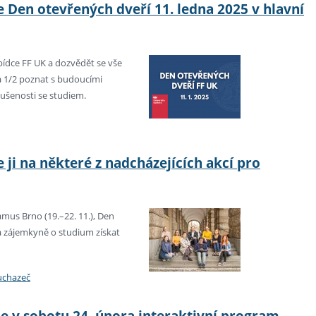
e Den otevřených dveří 11. ledna 2025 v hlavní
ídce FF UK a dozvědět se vše
a 1/2 poznat s budoucími
kušenosti se studiem.
 ji na některé z nadcházejících akcí pro
mus Brno (19.–22. 11.), Den
a zájemkyně o studium získat
uchazeč
 v sobotu 24. února interaktivní program,