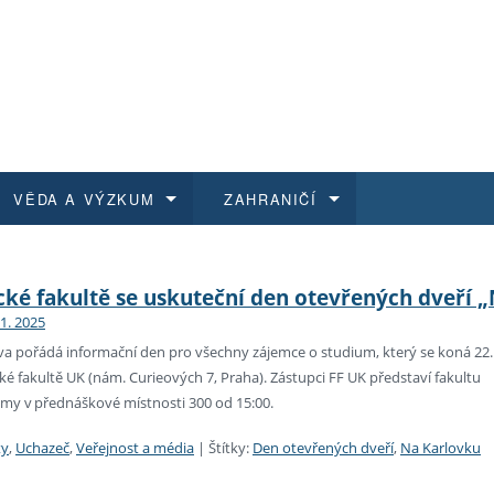
VĚDA A VÝZKUM
ZAHRANIČÍ
 historie
t a jak se přihlásit
é a magisterské studium
výzkumu na FF UK
abídky a výběrová řízení
Pro m
Kurzy
Kurzy
Trans
Přijíž
cké fakultě se uskuteční den otevřených dveří 
11. 2025
a další dokumenty
studijní programy
 studium
 kvalifikace
 studenti
Kniho
Progr
Studu
Vědec
Mimof
ova pořádá informační den pro všechny zájemce o studium, který se koná 22.
ké fakultě UK (nám. Curieových 7, Praha). Zástupci FF UK představí fakultu
 benefity pro zaměstnance
k průběhu přijímacího řízení
řízení
rojekty
í studenti
E-sho
Univer
Podpor
Publi
East 
amy v přednáškové místnosti 300 od 15:00.
 fakulty
í zaměstnanci
Výběr
ty
,
Uchazeč
,
Veřejnost a média
|
Štítky:
Den otevřených dveří
,
Na Karlovku
koly FF UK
Vydav