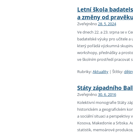
Letní škola badatel
a změny od pravěku
Zveřejněno
28. 5. 2024
Ve dnech 22. a 23. srpna se v 
badatelské výuky pro učitele a 
který pořádá výzkumná skupina p
workshopy, přednášky a prostor
ve školním prostředí pracovat
Rubriky:
Aktuality
|
Štítky:
dějin
Státy západního Bal
Zveřejněno
30. 6. 2016
Kolektivní monografie Státy záp
historickém a geografickém kon
a sociální situaci a perspektivy
Kosova, Makedonie a Srbska. Aut
statistik, memoárové produkce,