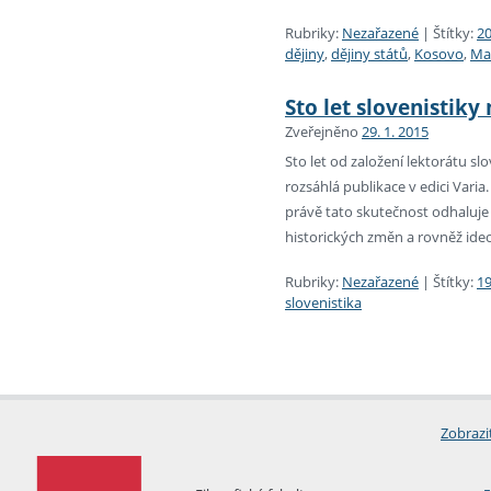
Rubriky:
Nezařazené
|
Štítky:
20
dějiny
,
dějiny států
,
Kosovo
,
Ma
Sto let slovenistiky
Zveřejněno
29. 1. 2015
Sto let od založení lektorátu sl
rozsáhlá publikace v edici Vari
právě tato skutečnost odhaluje 
historických změn a rovněž ide
Rubriky:
Nezařazené
|
Štítky:
1
slovenistika
Zobrazi