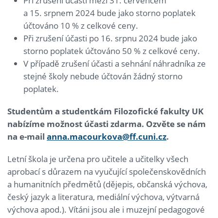
Při zrušení účasti mezi 31. červencem
a 15. srpnem 2024 bude jako storno poplatek
účtováno 10 % z celkové ceny.
Při zrušení účasti po 16. srpnu 2024 bude jako
storno poplatek účtováno 50 % z celkové ceny.
V případě zrušení účasti a sehnání náhradníka ze
stejné školy nebude účtován žádný storno
poplatek.
Studentům a studentkám Filozofické fakulty UK
nabízíme možnost účasti zdarma. Ozvěte se nám
na e-mail
anna.macourkova@ff.cuni.cz
.
Letní škola je určena pro učitele a učitelky všech
aprobací s důrazem na vyučující společenskovědních
a humanitních předmětů (dějepis, občanská výchova,
český jazyk a literatura, mediální výchova, výtvarná
výchova apod.). Vítáni jsou ale i muzejní pedagogové