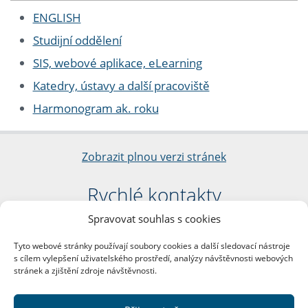
ENGLISH
Studijní oddělení
SIS, webové aplikace, eLearning
Katedry, ústavy a další pracoviště
Harmonogram ak. roku
Zobrazit plnou verzi stránek
Rychlé kontakty
Spravovat souhlas s cookies
Filozofická fakulta
Univerzita Karlova
Tyto webové stránky používají soubory cookies a další sledovací nástroje
nám. Jana Palacha 1/2
s cílem vylepšení uživatelského prostředí, analýzy návštěvnosti webových
116 38 Praha 1
stránek a zjištění zdroje návštěvnosti.
IČO: 00216208
DIČ: CZ00216208