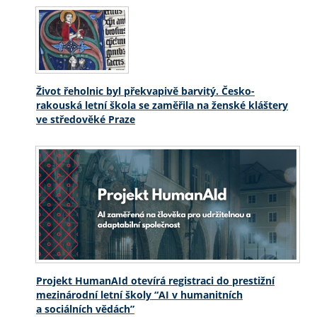
Život řeholnic byl překvapivě barvitý. Česko-
rakouská letní škola se zaměřila na ženské kláštery
ve středověké Praze
Projekt HumanAId otevírá registraci do prestižní
mezinárodní letní školy “AI v humanitních
a sociálních vědách”