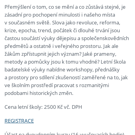
Přemýšlení o tom, co se mění a co zůstává stejné, je
zásadní pro pochopení minulosti i našeho místa
v současném světě. Slova jako revoluce, reforma,
krize, epocha, trend, počátek či dlouhé trvání jsou
častou součástí výuky dějepisu a společenskovědních
předmětů a ostatně i veřejného prostoru. Jak ale
žákům zpřístupnit jejich význam? Jaké prameny,
metody a pomůcky jsou k tomu vhodné? Letní škola
badatelské výuky nabídne workshopy, přednášky
a prostory pro sdílení zkušeností zaměřené na to, jak
ve školním prostředí pracovat s rozmanitými
podobami historických změn.
Cena letní školy: 2500 Kč vč. DPH
REGISTRACE
Účast na dvoudenním kurzu (16 vyučovacích hodin)