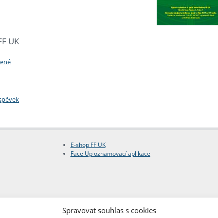
 FF UK
zené
íspěvek
E-shop FF UK
Face Up oznamovací aplikace
Spravovat souhlas s cookies