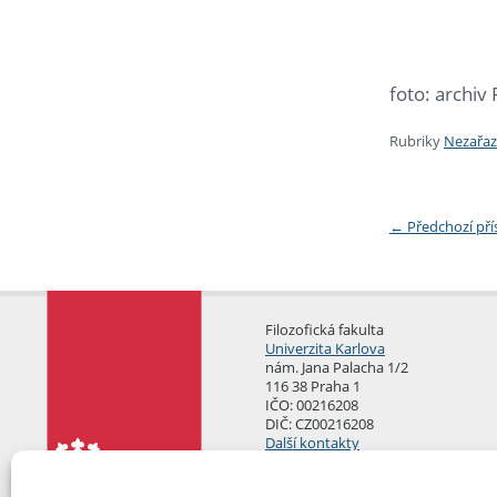
foto: archiv
Rubriky
Nezařa
←
Předchozí př
Filozofická fakulta
Univerzita Karlova
nám. Jana Palacha 1/2
116 38 Praha 1
IČO: 00216208
DIČ: CZ00216208
Další kontakty
Podatelna