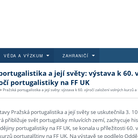
VĚDA A VÝZKUM
ZAHRANIČÍ
ortugalistika a její světy: výstava k 60.
 historie
t a jak se přihlásit
é a magisterské studium
výzkumu na FF UK
abídky a výběrová řízení
Pro m
Kurzy
Kurzy
Trans
Přijíž
očí portugalistiky na FF UK
a další dokumenty
studijní programy
 studium
 kvalifikace
 studenti
Kniho
Progr
Studu
Vědec
Mimof
>
Pražská portugalistika a její světy: výstava k 60. výročí založení volných kurzů a
 benefity pro zaměstnance
k průběhu přijímacího řízení
řízení
rojekty
í studenti
E-sho
Univer
Podpor
Publi
East 
tavy Pražská portugalistika a její světy se uskutečnila 3. 1
rá přibližuje svět portugalsky mluvících zemí, zachycuje h
 fakulty
í zaměstnanci
Výběr
dějiny portugalistiky na FF UK, se konala u příležitosti 60.
 kurzů portugalštiny na FF UK. Na výstavě se podílelo Oddě
koly FF UK
Vydav