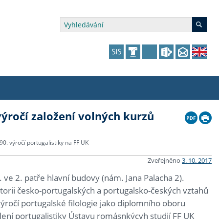
 výročí založení volných kurzů
édia a veřejnost
 dalšího vzdělávání
 dalšího vzdělávání
fer & Impact Office
dějící zaměstnanci
vna
amy s mikrocertifikátem
jící se specifickými potřebami
ké ceny a fondy
akultní financování výjezdů
 90. výročí portugalistiky na FF UK
Zveřejněno
3. 10. 2017
p fakulty
zita třetího věku
a a benefity pro studující
kace
and Central European Studies
0. ve 2. patře hlavní budovy (nám. Jana Palacha 2).
istorii česko-portugalských a portugalsko-českých vztahů
ová řízení
 výročí portugalské filologie jako diplomního oboru
lení portugalistiky Ústavu romásnkýcvh studií FF UK
atelství FF UK