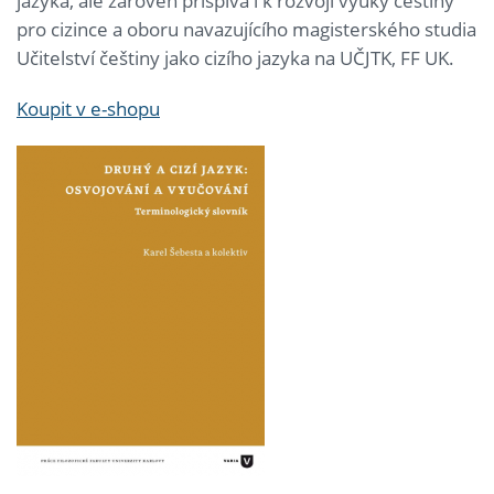
jazyka, ale zároveň přispívá i k rozvoji výuky češtiny
pro cizince a oboru navazujícího magisterského studia
Učitelství češtiny jako cizího jazyka na UČJTK, FF UK.
Koupit v e-shopu