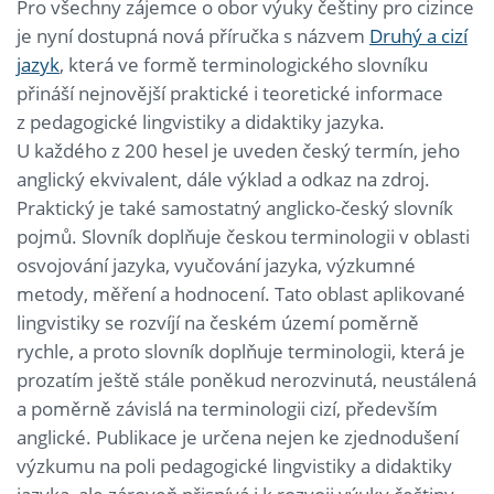
Pro všechny zájemce o obor výuky češtiny pro cizince
je nyní dostupná nová příručka s názvem
Druhý a cizí
jazyk
, která ve formě terminologického slovníku
přináší nejnovější praktické i teoretické informace
z pedagogické lingvistiky a didaktiky jazyka.
U každého z 200 hesel je uveden český termín, jeho
anglický ekvivalent, dále výklad a odkaz na zdroj.
Praktický je také samostatný anglicko-český slovník
pojmů. Slovník doplňuje českou terminologii v oblasti
osvojování jazyka, vyučování jazyka, výzkumné
metody, měření a hodnocení. Tato oblast aplikované
lingvistiky se rozvíjí na českém území poměrně
rychle, a proto slovník doplňuje terminologii, která je
prozatím ještě stále poněkud nerozvinutá, neustálená
a poměrně závislá na terminologii cizí, především
anglické. Publikace je určena nejen ke zjednodušení
výzkumu na poli pedagogické lingvistiky a didaktiky