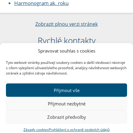
Harmonogram ak. roku
Zobrazit plnou verzi stránek
Rychlé kontakty
Spravovat souhlas s cookies
Filozofická fakulta
Univerzita Karlova
Tyto webové stránky používají soubory cookies a další sledovací nástroje
nám. Jana Palacha 1/2
s cílem vylepšení uživatelského prostředí, analýzy návštěvnosti webových
116 38 Praha 1
stránek a zjištění zdroje návštěvnosti.
IČO: 00216208
DIČ: CZ00216208
Přijmout vše
Další kontakty
Přijmout nezbytné
Podatelna
Zobrazit předvolby
Zásady cookies
Prohlášení o ochraně osobních údajů