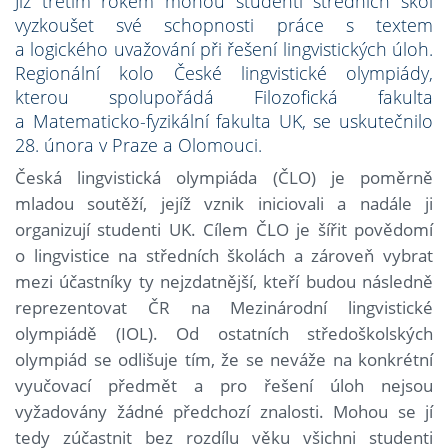
Již třetím rokem mohou studenti středních škol
vyzkoušet své schopnosti práce s textem
a logického uvažování při řešení lingvistických úloh.
Regionální kolo České lingvistické olympiády,
kterou spolupořádá Filozofická fakulta
a Matematicko-fyzikální fakulta UK, se uskutečnilo
28. února v Praze a Olomouci.
Česká lingvistická olympiáda (ČLO) je poměrně
mladou soutěží, jejíž vznik iniciovali a nadále ji
organizují studenti UK. Cílem ČLO je šířit povědomí
o lingvistice na středních školách a zároveň vybrat
mezi účastníky ty nejzdatnější, kteří budou následně
reprezentovat ČR na Mezinárodní lingvistické
olympiádě (IOL). Od ostatních středoškolských
olympiád se odlišuje tím, že se neváže na konkrétní
vyučovací předmět a pro řešení úloh nejsou
vyžadovány žádné předchozí znalosti. Mohou se jí
tedy zúčastnit bez rozdílu věku všichni studenti