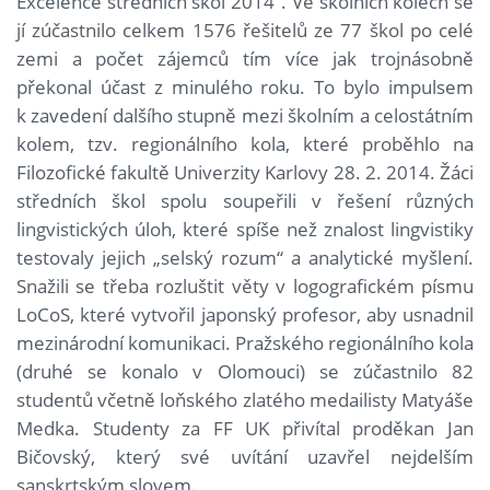
Excelence středních škol 2014“. Ve školních kolech se
jí zúčastnilo celkem 1576 řešitelů ze 77 škol po celé
zemi a počet zájemců tím více jak trojnásobně
překonal účast z minulého roku. To bylo impulsem
k zavedení dalšího stupně mezi školním a celostátním
kolem, tzv. regionálního kola, které proběhlo na
Filozofické fakultě Univerzity Karlovy 28. 2. 2014. Žáci
středních škol spolu soupeřili v řešení různých
lingvistických úloh, které spíše než znalost lingvistiky
testovaly jejich „selský rozum“ a analytické myšlení.
Snažili se třeba rozluštit věty v logografickém písmu
LoCoS, které vytvořil japonský profesor, aby usnadnil
mezinárodní komunikaci. Pražského regionálního kola
(druhé se konalo v Olomouci) se zúčastnilo 82
studentů včetně loňského zlatého medailisty Matyáše
Medka. Studenty za FF UK přivítal proděkan Jan
Bičovský, který své uvítání uzavřel nejdelším
sanskrtským slovem.