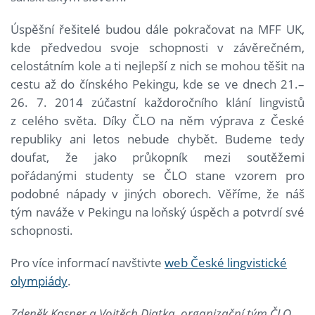
Úspěšní řešitelé budou dále pokračovat na MFF UK,
kde předvedou svoje schopnosti v závěrečném,
celostátním kole a ti nejlepší z nich se mohou těšit na
cestu až do čínského Pekingu, kde se ve dnech 21.–
26. 7. 2014 zúčastní každoročního klání lingvistů
z celého světa. Díky ČLO na něm výprava z České
republiky ani letos nebude chybět. Budeme tedy
doufat, že jako průkopník mezi soutěžemi
pořádanými studenty se ČLO stane vzorem pro
podobné nápady v jiných oborech. Věříme, že náš
tým naváže v Pekingu na loňský úspěch a potvrdí své
schopnosti.
Pro více informací navštivte
web České lingvistické
olympiády
.
Zdeněk Kasner a Vojtěch Diatka, organizační tým ČLO