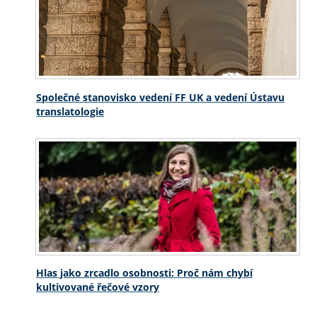
Společné stanovisko vedení FF UK a vedení Ústavu
translatologie
Hlas jako zrcadlo osobnosti: Proč nám chybí
kultivované řečové vzory