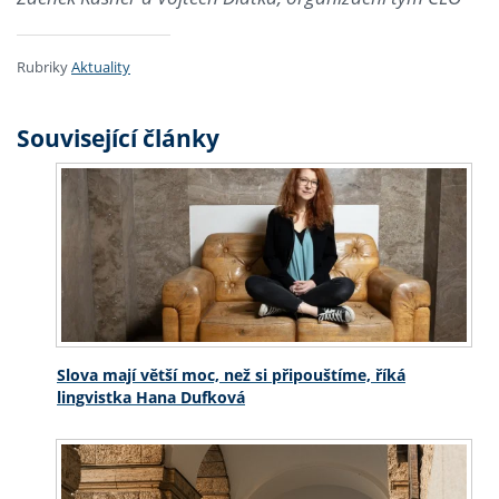
Rubriky
Aktuality
Související články
Slova mají větší moc, než si připouštíme, říká
lingvistka Hana Dufková