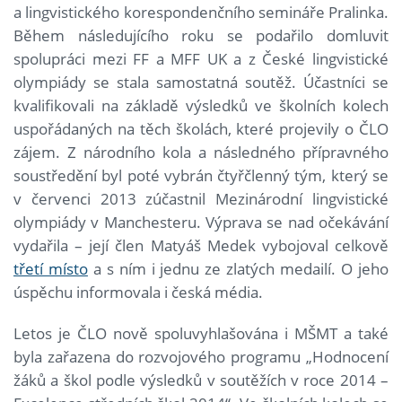
a lingvistického korespondenčního semináře Pralinka.
Během následujícího roku se podařilo domluvit
spolupráci mezi FF a MFF UK a z České lingvistické
olympiády se stala samostatná soutěž. Účastníci se
kvalifikovali na základě výsledků ve školních kolech
uspořádaných na těch školách, které projevily o ČLO
zájem. Z národního kola a následného přípravného
soustředění byl poté vybrán čtyřčlenný tým, který se
v červenci 2013 zúčastnil Mezinárodní lingvistické
olympiády v Manchesteru. Výprava se nad očekávání
vydařila – její člen Matyáš Medek vybojoval celkově
třetí místo
a s ním i jednu ze zlatých medailí. O jeho
úspěchu informovala i česká média.
Letos je ČLO nově spoluvyhlašována i MŠMT a také
byla zařazena do rozvojového programu „Hodnocení
žáků a škol podle výsledků v soutěžích v roce 2014 –