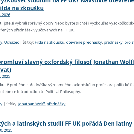
 vyzkoušet studium na FF UK? Navštivte otevřen
Filda na zkoušku
2. 2026
jestli jste si vybrali správný obor? Nebo byste si chtěli vyzkoušet vysokoško
evřených přednášek vyučovaných na FF UK.
ty
,
Uchazeč
|
Štítky:
Filda na zkoušku
,
otevřené přednášky
,
přednášky
,
pro s
romluví slavný oxfordský filosof Jonathan Wolff
vat)
1. 2025
fakultě proběhne přednáška významného oxfordského profesora politické fil
učebnice Introduction to Political Philosophy.
ty
|
Štítky:
Jonathan Wolff
,
přednášky
ých a latinských studií FF UK pořádá Den latiny
10. 2025