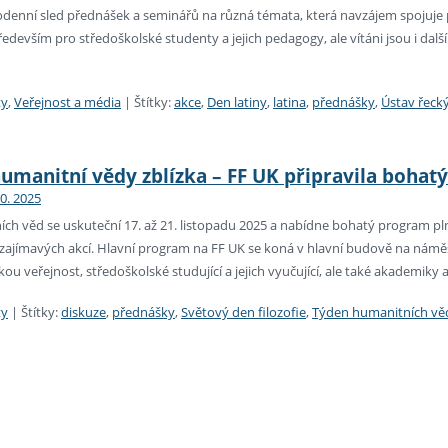
lodenní sled přednášek a seminářů na různá témata, která navzájem spojuje 
edevším pro středoškolské studenty a jejich pedagogy, ale vítáni jsou i dal
ty
,
Veřejnost a média
|
Štítky:
akce
,
Den latiny
,
latina
,
přednášky
,
Ústav řecký
umanitní vědy zblízka – FF UK připravila bohat
10. 2025
ch věd se uskuteční 17. až 21. listopadu 2025 a nabídne bohatý program p
 zajímavých akcí. Hlavní program na FF UK se koná v hlavní budově na náměst
ou veřejnost, středoškolské studující a jejich vyučující, ale také akademiky
ty
|
Štítky:
diskuze
,
přednášky
,
Světový den filozofie
,
Týden humanitních vě
ní