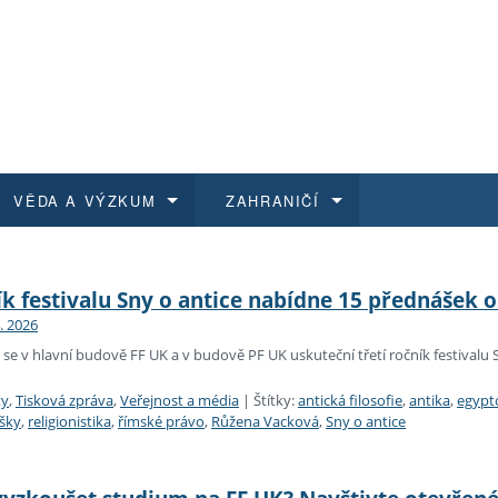
VĚDA A VÝZKUM
ZAHRANIČÍ
 historie
t a jak se přihlásit
é a magisterské studium
výzkumu na FF UK
abídky a výběrová řízení
Pro m
Kurzy
Kurzy
Trans
Přijíž
ík festivalu Sny o antice nabídne 15 přednášek 
4. 2026
a další dokumenty
studijní programy
 studium
 kvalifikace
 studenti
Kniho
Progr
Studu
Vědec
Mimof
26 se v hlavní budově FF UK a v budově PF UK uskuteční třetí ročník festivalu 
 benefity pro zaměstnance
k průběhu přijímaček
řízení
rojekty
í studenti
E-sho
Univer
Podpor
Publi
East 
ty
,
Tisková zpráva
,
Veřejnost a média
|
Štítky:
antická filosofie
,
antika
,
egypt
šky
,
religionistika
,
římské právo
,
Růžena Vacková
,
Sny o antice
 fakulty
í zaměstnanci
Výběr
koly FF UK
Vydav