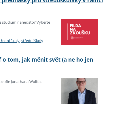
é přednášky pro středoškoláky v rámci
lské studium nanečisto? Vyberte
třední školy
,
střední školy
 o tom, jak měnit svět (a ne ho jen
ozofie Jonathana Wolffa,