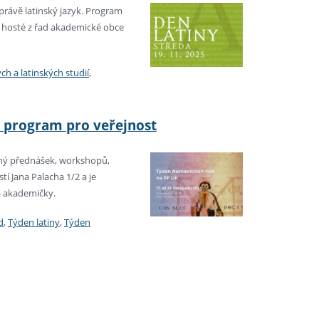
právě latinský jazyk. Program
ší hosté z řad akademické obce
ch a latinských studií
,
ý program pro veřejnost
lný přednášek, workshopů,
í Jana Palacha 1/2 a je
 a akademičky.
d
,
Týden latiny
,
Týden