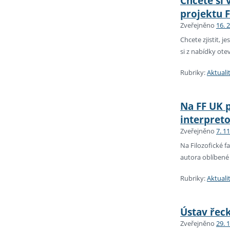
Chcete si
projektu 
Zveřejněno
16. 
Chcete zjistit, 
si z nabídky ot
Rubriky:
Aktuali
Na FF UK p
interpreto
Zveřejněno
7. 1
Na Filozofické 
autora oblíbené 
Rubriky:
Aktuali
Ústav řeck
Zveřejněno
29. 