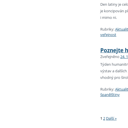
Den latiny je ce
je koncipován př
i mimo ni.
Rubriky:
Aktuali
veřejnost
Poznejte h
Zveřejněno
24. 
Týden humanitní
výstav a dalších
vhodný pro širok
Rubriky:
Aktuali
španělštiny
Stránková
1
2
Další »