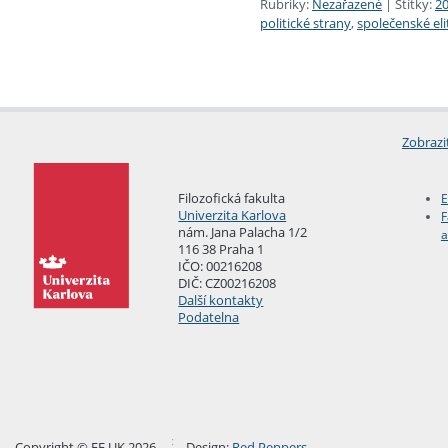
Rubriky:
Nezařazené
|
Štítky:
20
politické strany
,
společenské eli
Zobrazi
Filozofická fakulta
E
Univerzita Karlova
F
nám. Jana Palacha 1/2
a
116 38 Praha 1
IČO: 00216208
DIČ: CZ00216208
Další kontakty
Podatelna
Copyright © FF UK 2026
Design:
Red Peppers