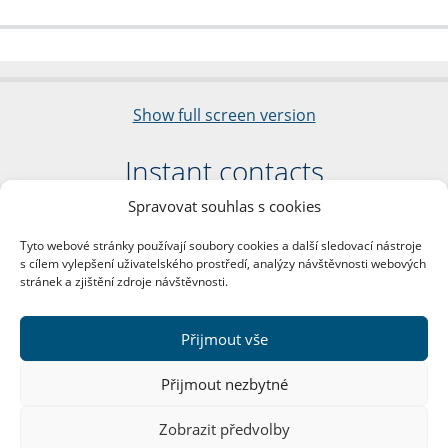
Show full screen version
Instant contacts
Spravovat souhlas s cookies
Faculty of Arts
Charles University
Tyto webové stránky používají soubory cookies a další sledovací nástroje
nám. Jana Palacha 1/2
s cílem vylepšení uživatelského prostředí, analýzy návštěvnosti webových
116 38 Prague 1
stránek a zjištění zdroje návštěvnosti.
Business ID: 00216208
VAT Number: CZ00216208
Přijmout vše
More contacts
Přijmout nezbytné
Mail Room
Zobrazit předvolby