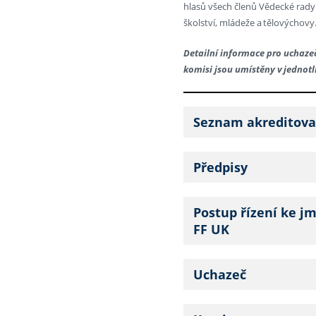
hlasů všech členů Vědecké rady 
školství, mládeže a tělovýchovy
Detailní informace pro uchaze
komisi jsou umístěny v jednotli
Seznam akreditova
Předpisy
Postup řízení ke j
FF UK
Uchazeč