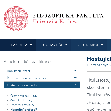
FAKULTA
UCHAZEČI
STUDUJÍCÍ
Hostujíc
FAKULTA
UCHAZEČI
STUDUJÍCÍ
VĚDA A VÝZKUM
ZAHRANIČÍ
Struktura a
Co studova
Bakalářsk
O vědě a 
Aktuální n
Akademické kvalifikace
FF
>
Věda a výzk
Habilitační řízení
Dozvědět se více
Podat přihlášku
Dozvědět se více
Dozvědět se více
Dozvědět se více
Strategie 
Učitelské 
Doktorské
Akademické
Vyjíždějící
Řízení ke jmenování profesorem
Titul „Hostu
Podpora a
Informace 
Rigorózní 
Granty a p
Přijíždějíc
Čestné vědecké hodnosti
škol, kteří m
Titul lze už
Čestné afiliace FF UK
Absolventi
Vyjíždějíc
Čestné doktoráty
„Hostující p
Emeritní profesury
s výjimkou a
Hostující profesoři
Fakultní š