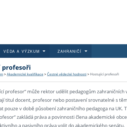
VĚDA A VÝZKUM
ZAHRANIČÍ
í profesoři
 historie
t a jak se přihlásit
é a magisterské studium
výzkumu na FF UK
abídky a výběrová řízení
Pro m
Kurzy
Kurzy
Trans
Přijíž
um
>
Akademické kvalifikace
>
Čestné vědecké hodnosti
>
Hostující profesoři
a další dokumenty
studijní programy
 studium
 kvalifikace
 studenti
Kniho
Progr
Studu
Vědec
Mimof
jící profesor“ může rektor udělit pedagogům zahraničních
 benefity pro zaměstnance
k průběhu přijímacího řízení
řízení
rojekty
í studenti
E-sho
Univer
Podpor
Publi
East 
ají titul docent, profesor nebo postavení srovnatelné s těmi
ívat pouze v době působení zahraničního pedagoga na UK. Ti
 fakulty
í zaměstnanci
Výběr
rofesor“ zakládá práva a povinnosti člena akademické obce
ktivního a pasivního práva volit do akademického senátu.
koly FF UK
Vydav