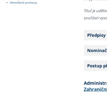
Mimořádné profesury
Titul je udě
součásti vyso
Předpisy
Nominačn
Postup př
Administra
Zahraničn