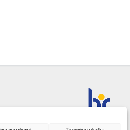
ijmout nezbytné
Zobrazit předvolby