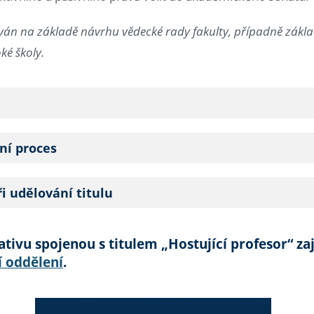
lován na základě návrhu vědecké rady fakulty, případně zákl
ké školy.
í proces
i udělování titulu
tivu spojenou s titulem „Hostující profesor“ zaj
í oddělení
.