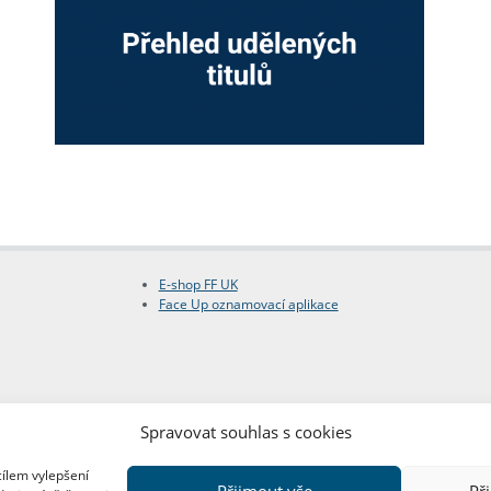
E-shop FF UK
Face Up oznamovací aplikace
Spravovat souhlas s cookies
cílem vylepšení
Přijmout vše
Př