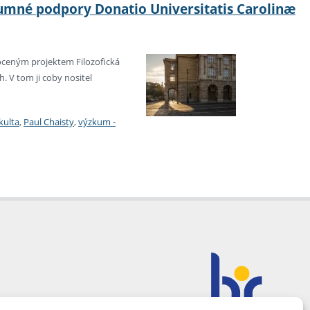
kumné podpory Donatio Universitatis Carolinæ
oceným projektem Filozofická
. V tom ji coby nositel
kulta
,
Paul Chaisty
,
výzkum -