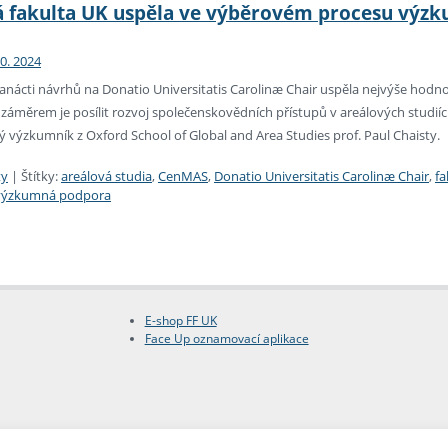
ká fakulta UK uspěla ve výběrovém procesu výz
10. 2024
anácti návrhů na Donatio Universitatis Carolinæ Chair uspěla nejvýše hodn
m záměrem je posílit rozvoj společenskovědních přístupů v areálových studiích
 výzkumník z Oxford School of Global and Area Studies prof. Paul Chaisty.
ty
|
Štítky:
areálová studia
,
CenMAS
,
Donatio Universitatis Carolinæ Chair
,
fa
výzkumná podpora
E-shop FF UK
Face Up oznamovací aplikace