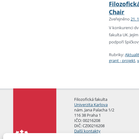
Filozofic
Chair
Zveřejněno
21. 
V konkurenci dv
fakulta UK. Její
podpoří špičkový
Rubriky:
Aktuali
grant - projekt
,
Filozofická fakulta
Univerzita Karlova
nám. Jana Palacha 1/2
116 38 Praha 1
IČO: 00216208
DIČ: CZ00216208
Další kontakty
Podatelna