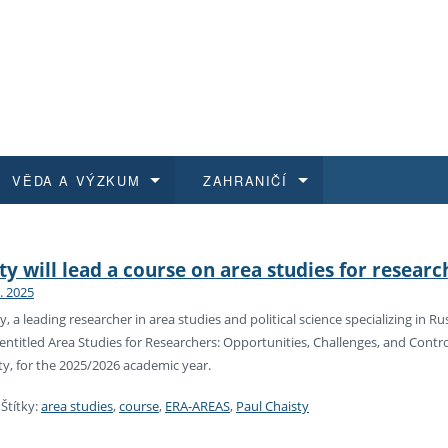
VĚDA A VÝZKUM
ZAHRANIČÍ
 historie
t a jak se přihlásit
é a magisterské studium
výzkumu na FF UK
abídky a výběrová řízení
Pro m
Kurzy
Kurzy
Trans
Přijíž
ty will lead a course on area studies for researc
9. 2025
a další dokumenty
studijní programy
 studium
 kvalifikace
 studenti
Kniho
Progr
Studu
Vědec
Mimof
y, a leading researcher in area studies and political science specializing in Ru
entitled Area Studies for Researchers: Opportunities, Challenges, and Controv
 benefity pro zaměstnance
k průběhu přijímacího řízení
řízení
rojekty
í studenti
E-sho
Univer
Podpor
Publi
East 
ty, for the 2025/2026 academic year.
 fakulty
í zaměstnanci
Výběr
|
Štítky:
area studies
,
course
,
ERA-AREAS
,
Paul Chaisty
koly FF UK
Vydav