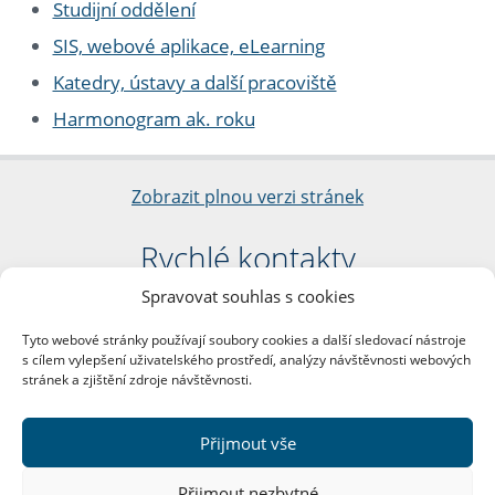
Studijní oddělení
SIS, webové aplikace, eLearning
Katedry, ústavy a další pracoviště
Harmonogram ak. roku
Zobrazit plnou verzi stránek
Rychlé kontakty
Spravovat souhlas s cookies
Filozofická fakulta
Univerzita Karlova
Tyto webové stránky používají soubory cookies a další sledovací nástroje
nám. Jana Palacha 1/2
s cílem vylepšení uživatelského prostředí, analýzy návštěvnosti webových
116 38 Praha 1
stránek a zjištění zdroje návštěvnosti.
IČO: 00216208
DIČ: CZ00216208
Přijmout vše
Další kontakty
Přijmout nezbytné