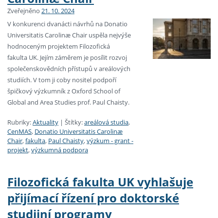
Zveřejněno
21. 10. 2024
V konkurenci dvanácti návrhů na Donatio
Universitatis Carolinæ Chair uspěla nejvýše
hodnoceným projektem Filozofická
fakulta UK. Jejím záměrem je posílit rozvoj
společenskovědních přístupů v areálových
studiích. V tom ji coby nositel podpoří
špičkový výzkumník z Oxford School of
Global and Area Studies prof. Paul Chaisty.
Rubriky:
Aktuality
|
Štítky:
areálová studia
,
CenMAS
,
Donatio Universitatis Carolinæ
Chair
,
fakulta
,
Paul Chaisty
,
výzkum - grant -
projekt
,
výzkumná podpora
Filozofická fakulta UK vyhlašuje
přijímací řízení pro doktorské
studijní programy