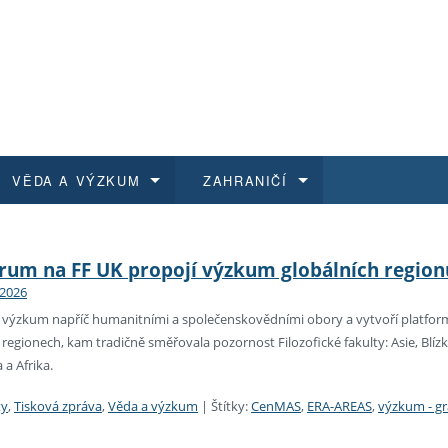
VĚDA A VÝZKUM
ZAHRANIČÍ
 historie
t a jak se přihlásit
é a magisterské studium
výzkumu na FF UK
abídky a výběrová řízení
Pro m
Kurzy
Kurzy
Trans
Přijíž
rum na FF UK propojí výzkum globálních regionů
 2026
a další dokumenty
studijní programy
 studium
 kvalifikace
 studenti
Kniho
Progr
Studu
Vědec
Mimof
výzkum napříč humanitními a společenskovědními obory a vytvoří platformu
 regionech, kam tradičně směřovala pozornost Filozofické fakulty: Asie, Blíz
 benefity pro zaměstnance
k průběhu přijímacího řízení
řízení
rojekty
í studenti
E-sho
Univer
Podpor
Publi
East 
a Afrika.
 fakulty
í zaměstnanci
Výběr
ty
,
Tisková zpráva
,
Věda a výzkum
|
Štítky:
CenMAS
,
ERA-AREAS
,
výzkum - gr
koly FF UK
Vydav