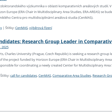
tdoktorandského výzkumníka v oblasti komparativních areálových studií. V
zon Europe (ERA Chair in Multidisciplinary Area Studies, ERA-AREAS) se bud
niklého Centra pro multidisciplinární areálová studia (CenMAS).
ty
|
Štítky:
CenMAS
,
výběrová řízení
andidates: Research Group Leader in Comparativ
7. 2025
rts, Charles University (Prague, Czech Republic) is seeking a research group 
 of the project funded by Horizon Europe (ERA Chair in Multidisciplinary Area
esponsible for coordinating a newly created Center for Multidisciplinary Are
|
Štítky:
call for candidates
,
CenMAS
,
Comparative Area Studies
,
Research Gr
ní