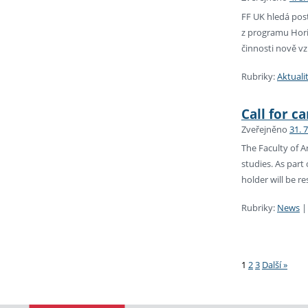
FF UK hledá pos
z programu Hori
činnosti nově vz
Rubriky:
Aktuali
Call for c
Zveřejněno
31. 
The Faculty of A
studies. As part
holder will be r
Rubriky:
News
Stránková
1
2
3
Další »