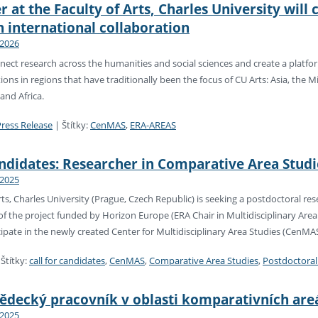
 at the Faculty of Arts, Charles University will
 international collaboration
 2026
ect research across the humanities and social sciences and create a platform
ons in regions that have traditionally been the focus of CU Arts: Asia, the M
and Africa.
Press Release
|
Štítky:
CenMAS
,
ERA-AREAS
andidates: Researcher in Comparative Area Studie
 2025
rts, Charles University (Prague, Czech Republic) is seeking a postdoctoral re
 of the project funded by Horizon Europe (ERA Chair in Multidisciplinary Area
icipate in the newly created Center for Multidisciplinary Area Studies (CenMAS
|
Štítky:
call for candidates
,
CenMAS
,
Comparative Area Studies
,
Postdoctoral 
vědecký pracovník v oblasti komparativních are
 2025