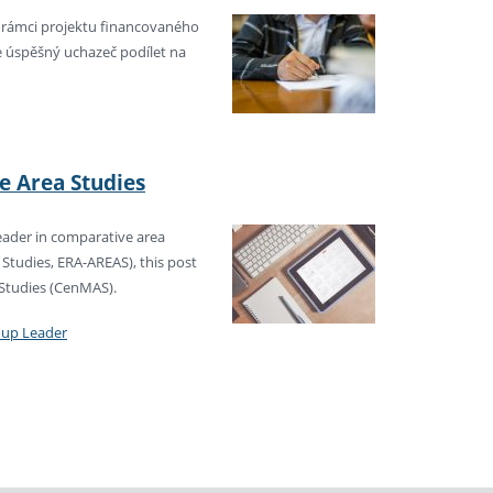
 rámci projektu financovaného
e úspěšný uchazeč podílet na
e Area Studies
leader in comparative area
 Studies, ERA-AREAS), this post
a Studies (CenMAS).
oup Leader