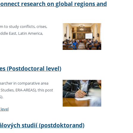
 connect research on global regions and
 to study conflicts, crises,
iddle East, Latin America,
s (Postdoctoral level)
searcher in comparative area
 Studies, ERA-AREAS), this post
).
level
álových studií (postdoktorand)