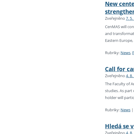
New center
strengthen
Zveřejněno
7. 5.
CenMAS will conn
and transformati
Eastern Europe, 
Rubriky:
News
,
Call for c
Zveřejněno
4. 8.
The Faculty of A
studies. As part
holder will part
Rubriky:
News
Hledá se 
Zveřejněno
4. 8.