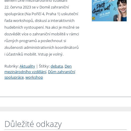
Během Dne mezinárodního vzdělání
22. června 2023 se v Domě zahraniční
spolupráce (Na Poříčí 4, Praha 1) uskuteční
řada workshopů, diskusí a interaktivních
hudebních vystoupení. Na akci je možné se
dozvědět více o zahraniční mobilitě v rámci
různých programů a poslechnout si
zkušenosti administrativních koordinátorů
i účastníků mobilit. Vstup je volný.
Rubriky:
Aktuality
|
Štítky:
debata
,
Den
mezinárodního vzdělání
,
Dům zahraniční
spolupráce
,
workshop
Důležité odkazy