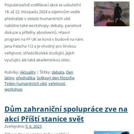
Popularizačně vzdělávací akce se uskuteční
18. až 22. listopadu 2024 a zájemcům vedle
přednášek v oblasti humanitních věd
nabídne také workshopy, debaty, panelové
diskuze a příběhy absolventů. Hlavní
program na FF UK se koná v budově na nám.
Jana Palacha 1/2 a je vhodný pro širokou
veřejnost, středoškolské studující, jejich
vyučující, ale také akademickou obec.
Rubriky:
Aktuality
|
Štítky:
debata
,
Den
latiny
,
přednáška
,
Světový den filozofie
,
Týden humanitních věd
,
veřejnost
,
workshop
Dům zahraniční spolupráce zve na
akci Příští stanice svět
Zveřejněno
5. 6. 2023