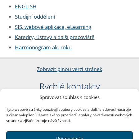
ENGLISH
Studijní oddělení
SIS, webové aplikace, eLearning
Katedry, ústavy a další pracoviště
Harmonogram ak. roku
Zobrazit plnou verzi stránek
Rychlé kontakty
Spravovat souhlas s cookies
Filozofická fakulta
Univerzita Karlova
Tyto webové stránky používají soubory cookies a další sledovací nástroje
nám. Jana Palacha 1/2
s cílem vylepšení uživatelského prostředí, analýzy návštěvnosti webových
116 38 Praha 1
stránek a zjištění zdroje návštěvnosti.
IČO: 00216208
DIČ: CZ00216208
Přijmout vše