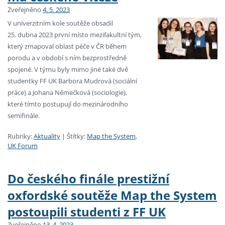
Zveřejněno
4. 5. 2023
V univerzitním kole soutěže obsadil
25. dubna 2023 první místo mezifakultní tým,
který zmapoval oblast péče v ČR během
porodu a v období s ním bezprostředně
spojené. V týmu byly mimo jiné také dvě
studentky FF UK Barbora Mudrová (sociální
práce) a Johana Němečková (sociologie),
které tímto postupují do mezinárodního
semifinále.
Rubriky:
Aktuality
|
Štítky:
Map the System
,
UK Forum
Do českého finále prestižní
oxfordské soutěže Map the System
postoupili studenti z FF UK
Zveřejněno
13. 4. 2023