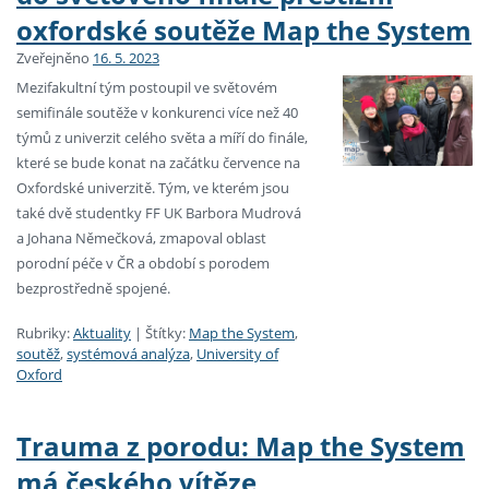
oxfordské soutěže Map the System
Zveřejněno
16. 5. 2023
Mezifakultní tým postoupil ve světovém
semifinále soutěže v konkurenci více než 40
týmů z univerzit celého světa a míří do finále,
které se bude konat na začátku července na
Oxfordské univerzitě. Tým, ve kterém jsou
také dvě studentky FF UK Barbora Mudrová
a Johana Němečková, zmapoval oblast
porodní péče v ČR a období s porodem
bezprostředně spojené.
Rubriky:
Aktuality
|
Štítky:
Map the System
,
soutěž
,
systémová analýza
,
University of
Oxford
Trauma z porodu: Map the System
má českého vítěze