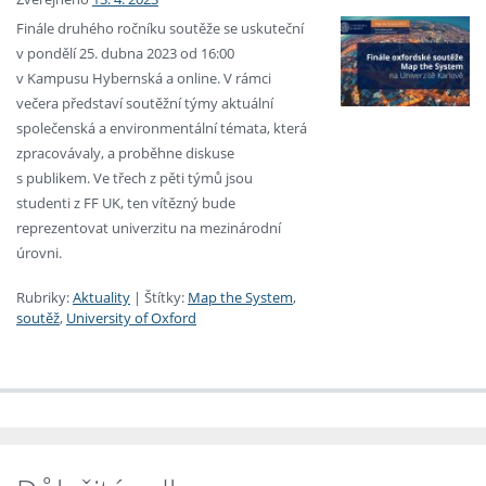
Finále druhého ročníku soutěže se uskuteční
v pondělí 25. dubna 2023 od 16:00
v Kampusu Hybernská a online. V rámci
večera představí soutěžní týmy aktuální
společenská a environmentální témata, která
zpracovávaly, a proběhne diskuse
s publikem. Ve třech z pěti týmů jsou
studenti z FF UK, ten vítězný bude
reprezentovat univerzitu na mezinárodní
úrovni.
Rubriky:
Aktuality
|
Štítky:
Map the System
,
soutěž
,
University of Oxford