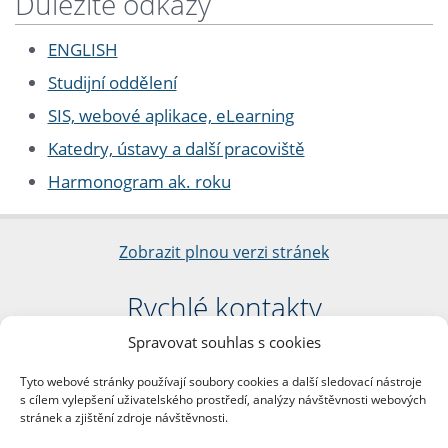
Důležité odkazy
ENGLISH
Studijní oddělení
SIS, webové aplikace, eLearning
Katedry, ústavy a další pracoviště
Harmonogram ak. roku
Zobrazit plnou verzi stránek
Rychlé kontakty
Spravovat souhlas s cookies
Filozofická fakulta
Univerzita Karlova
Tyto webové stránky používají soubory cookies a další sledovací nástroje
nám. Jana Palacha 1/2
s cílem vylepšení uživatelského prostředí, analýzy návštěvnosti webových
116 38 Praha 1
stránek a zjištění zdroje návštěvnosti.
IČO: 00216208