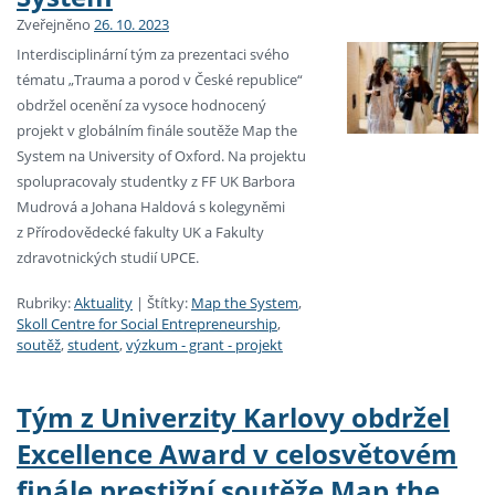
Zveřejněno
26. 10. 2023
Interdisciplinární tým za prezentaci svého
tématu „Trauma a porod v České republice“
obdržel ocenění za vysoce hodnocený
projekt v globálním finále soutěže Map the
System na University of Oxford. Na projektu
spolupracovaly studentky z FF UK Barbora
Mudrová a Johana Haldová s kolegyněmi
z Přírodovědecké fakulty UK a Fakulty
zdravotnických studií UPCE.
Rubriky:
Aktuality
|
Štítky:
Map the System
,
Skoll Centre for Social Entrepreneurship
,
soutěž
,
student
,
výzkum - grant - projekt
Tým z Univerzity Karlovy obdržel
Excellence Award v celosvětovém
finále prestižní soutěže Map the