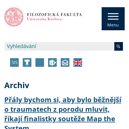
Archiv
Přály bychom si, aby bylo běžnější
o traumatech z porodu mluvit,
říkají finalistky soutěže Map the
System