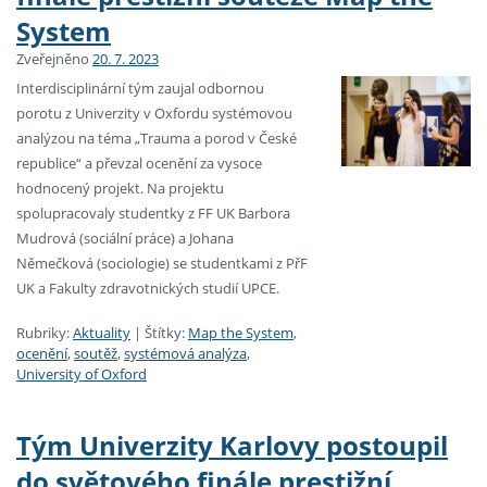
System
Zveřejněno
20. 7. 2023
Interdisciplinární tým zaujal odbornou
porotu z Univerzity v Oxfordu systémovou
analýzou na téma „Trauma a porod v České
republice“ a převzal ocenění za vysoce
hodnocený projekt. Na projektu
spolupracovaly studentky z FF UK Barbora
Mudrová (sociální práce) a Johana
Němečková (sociologie) se studentkami z PřF
UK a Fakulty zdravotnických studií UPCE.
Rubriky:
Aktuality
|
Štítky:
Map the System
,
ocenění
,
soutěž
,
systémová analýza
,
University of Oxford
Tým Univerzity Karlovy postoupil
do světového finále prestižní