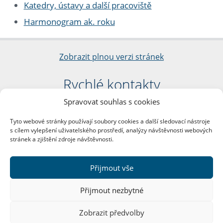
Katedry, ústavy a další pracoviště
Harmonogram ak. roku
Zobrazit plnou verzi stránek
Rychlé kontakty
Spravovat souhlas s cookies
Filozofická fakulta
Univerzita Karlova
Tyto webové stránky používají soubory cookies a další sledovací nástroje
nám. Jana Palacha 1/2
s cílem vylepšení uživatelského prostředí, analýzy návštěvnosti webových
116 38 Praha 1
stránek a zjištění zdroje návštěvnosti.
IČO: 00216208
DIČ: CZ00216208
Přijmout vše
Další kontakty
Přijmout nezbytné
Podatelna
Zobrazit předvolby