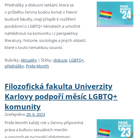
Přednášky a diskuzní setkání, která se
v průběhu června budou konat v hlavní
budově fakulty, mají přispět k rozšíření
povědomí o LGBTQ+ tématech a umožnit
nahlédnout na komunitu i z perspektivy
literatury, historie, sociologie a jiných oblastí,
které s touto tematikou souvisí.
Rubriky:
Aktuality
|
Štítky:
diskuze
,
LGBTQ+
,
přednášky
,
Pride Month
Filozofická fakulta Univerzity
Karlovy podpoří měsíc LGBTQ+
komunity
Zveřejněno
20. 6. 2023
Pride Month každý rok v červnu připomíná
práva a kulturu sexuálních menšin
a upozorňuje na trvající diskriminaci