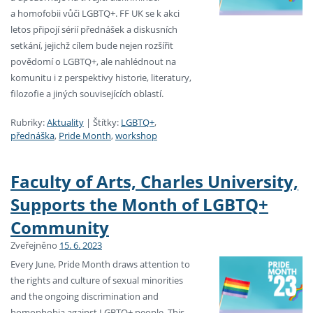
a homofobii vůči LGBTQ+. FF UK se k akci
letos připojí sérií přednášek a diskusních
setkání, jejichž cílem bude nejen rozšířit
povědomí o LGBTQ+, ale nahlédnout na
komunitu i z perspektivy historie, literatury,
filozofie a jiných souvisejících oblastí.
Rubriky:
Aktuality
|
Štítky:
LGBTQ+
,
přednáška
,
Pride Month
,
workshop
Faculty of Arts, Charles University,
Supports the Month of LGBTQ+
Community
Zveřejněno
15. 6. 2023
Every June, Pride Month draws attention to
the rights and culture of sexual minorities
and the ongoing discrimination and
homophobia against LGBTQ+ people. This