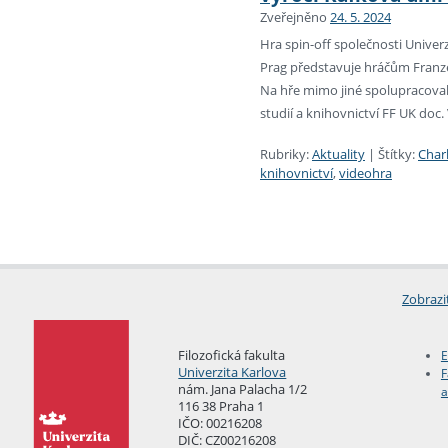
Zveřejněno
24. 5. 2024
Hra spin-off společnosti Univerz
Prag představuje hráčům Franze 
Na hře mimo jiné spolupracovali
studií a knihovnictví FF UK doc. 
Rubriky:
Aktuality
|
Štítky:
Char
knihovnictví
,
videohra
Zobrazi
Filozofická fakulta
E
Univerzita Karlova
F
nám. Jana Palacha 1/2
a
116 38 Praha 1
IČO: 00216208
DIČ: CZ00216208