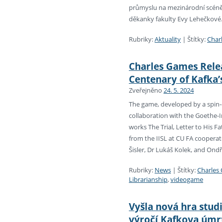
průmyslu na mezinárodní scéně“
děkanky fakulty Evy Lehečkové
Rubriky:
Aktuality
|
Štítky:
Char
Charles Games Rele
Centenary of Kafka’
Zveřejněno
24. 5. 2024
The game, developed by a spin-
collaboration with the Goethe-I
works The Trial, Letter to His F
from the IISL at CU FA coopera
Šisler, Dr Lukáš Kolek, and Ondř
Rubriky:
News
|
Štítky:
Charles
Librarianship
,
videogame
Vyšla nová hra studi
výročí Kafkova úmr