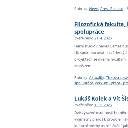
Rubriky:
News
,
Press Release
|
Filozofická fakulta
spolupráce
Zveřejněno
21. 4. 2026
Herní studio Charles Games b
UK spolupracovat na vědeckých,
projektech se dvěma fakultami UK
Matfyzem.
Rubriky:
Aktuality
,
Tisková zprá
spolupráce
,
výzkum - grant - pr
Lukáš Kolek a Vít Ši
Zveřejněno
13. 1. 2026
Dvě výrazné osobnosti herního 
výjimečný přínos k propojení 
kulturní tvorby a vzdělávání, ja