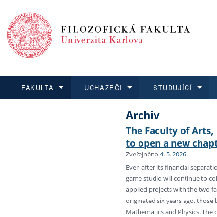
FAKULTA
UCHAZEČI
STUDUJÍCÍ
Archiv
FAKULTA
UCHAZEČI
STUDUJÍCÍ
VĚDA A VÝZKUM
ZAHRANIČÍ
Struktura a historie
Co studovat a jak se přihlá
Bakalářské a magisterské
O vědě a výzkumu na FF
Aktuální nabídky a výběrov
The Faculty of Arts
Dozvědět se více
Podat přihlášku
Dozvědět se více
Dozvědět se více
Dozvědět se více
to open a new chapt
Strategie a další dokumen
Učitelské studijní program
Doktorské studium
Akademické kvalifikace
Vyjíždějící studenti
Zveřejněno
4. 5. 2026
Podpora a benefity pro z
Informace k průběhu přijím
Rigorózní řízení
Granty a projekty
Přijíždějící studenti
Even after its financial separat
game studio will continue to col
applied projects with the two fa
Absolventi fakulty
Vyjíždějící zaměstnanci
originated six years ago, those 
Mathematics and Physics. The
Fakultní školy FF UK