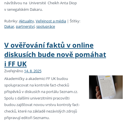
návštěvou na Université Cheikh Anta Diop
v senegalském Dakaru.
Rubriky:
Aktuality
,
Veřejnost a média
|
Štítky:
Dakar
,
partnerství
,
spolupráce
V ověřování faktů v online
diskusích bude nově pomáhat
i FF UK
Zveřejněno
14. 8. 2025
Akademičky a akademici FF UK budou
spolupracovat na kontrole fact-checků
příspěvků v diskusích na portálu Seznam.cz.
Spolu s dalšími univerzitními pracovišti
budou zajišťovat novou vrstvu kontroly fact-
checků, které na základě nezávislých zdrojů
připravují editoři Seznamu.