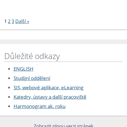
Stránkování
1
2
3
Další »
Důležité odkazy
ENGLISH
Studijní oddělení
SIS, webové aplikace, eLearning
Katedry, ústavy a další pracoviště
Harmonogram ak. roku
Zobrazit plnou verzi stránek