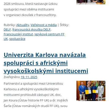
2026 smlouvu, která nastavuje úzkou
spolupráci mezi oběma institucemi
v organizaci zkoušek z francouzštiny.
Rubriky:
Aktuality
,
Veřejnost a média
|
Štítky:
DELF
,
francouzská zkouška DELF
,
Francouzský institut
,
Jazykové centrum FF
UK
,
spolupráce
Univerzita Karlova navázala
spolupráci s africkými
vysokoškolskými institucemi
Zveřejněno
19. 11. 2025
Partnerství a spolupráci mezi Univerzitou
Karlovou a africkými vysokoškolskými
institucemi prohloubili zástupci UK, doc.
Jan Koura (Ústav historie FF UK) a dr. Vojtěch
Šarše (Ústav románských studií FF UK), svou