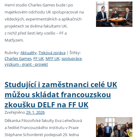
Herní studio Charles Games bude i po
majetkovém odchodu UK spolupracovat na
vědeckých, experimentálních a aplikačních
projektech se dvěma fakultami UK,
z nichž před šesti lety vzešlo – FF a
Matfyzem.
Rubriky:
Aktuality
,
Tisková zpráva
|
Štítky:
Charles Games
,
FF UK
,
MFF UK
,
spolupráce
,
výzkum - grant - projekt
Studující i zaměstnanci celé UK
můžou skládat francouzskou
zkoušku DELF na FF UK
Zveřejněno
29. 1. 2026
Děkanka Filozofické fakulty Eva Lehečková
a ředitel Francouzského institutu v Praze
Stéphane Schorderet podepsali 29. ledna