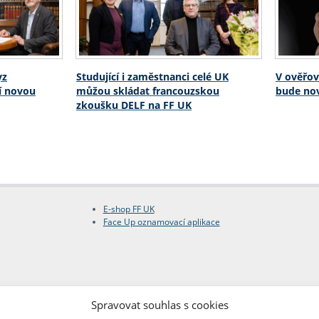
yz
Studující i zaměstnanci celé UK
V ověřov
í novou
můžou skládat francouzskou
bude no
zkoušku DELF na FF UK
E-shop FF UK
Face Up oznamovací aplikace
Spravovat souhlas s cookies