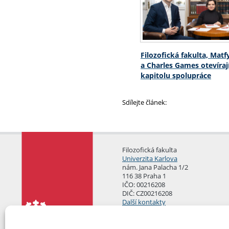
Filozofická fakulta, Matf
a Charles Games otevíraj
kapitolu spolupráce
Sdílejte článek:
Filozofická fakulta
Univerzita Karlova
nám. Jana Palacha 1/2
116 38 Praha 1
IČO: 00216208
DIČ: CZ00216208
Další kontakty
Podatelna