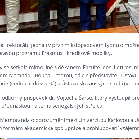
upci rektorátu jednali v prvním listopadovém týdnu o mož
řípravou programu Erasmus+ kreditové mobility.
vy se setkala mimo jiné s děkanem Faculté des Lettres 
rem Mamadou Bouna Timerou, dále s představiteli Ústavu l
torie (vedoucí Idrissa Bâ) a Ústavu slovanských studií (ve
odborný příspěvek dr. Vojtěcha Šarše, který vystoupil před
s přednáškou na téma senegalských střelců.
s Memoranda o porozumění mezi Univerzitou Karlovou a Un
ším formám akademické spolupráce a prohlubování vzájem