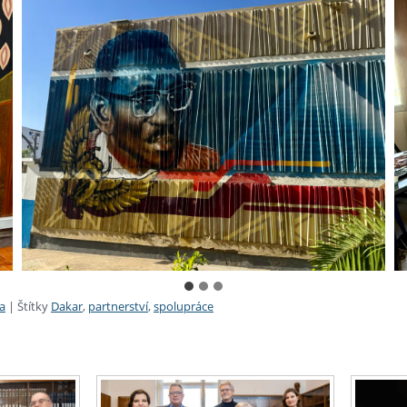
a
|
Štítky
Dakar
,
partnerství
,
spolupráce