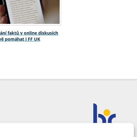
ání faktů v online diskusích
vě pomáhat i FF UK