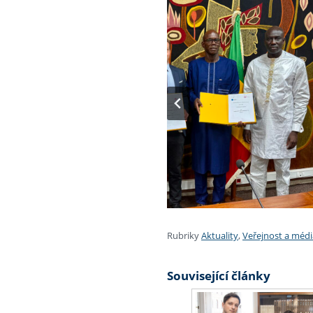
Rubriky
Aktuality
,
Veřejnost a médi
Související články