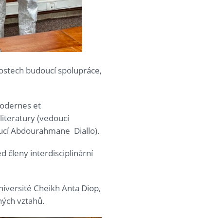
nostech budoucí spolupráce,
modernes et
iteratury (vedoucí
doucí Abdourahmane Diallo).
 členy interdisciplinární
iversité Cheikh Anta Diop,
ných vztahů.