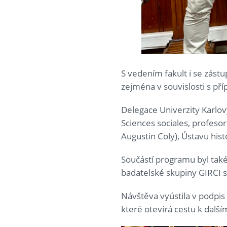
S vedením fakult i se zást
zejména v souvislosti s p
Delegace Univerzity Karlo
Sciences sociales, profeso
Augustin Coly), Ústavu his
Součástí programu byl také 
badatelské skupiny GIRCI 
Návštěva vyústila v podpi
které otevírá cestu k dal