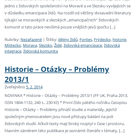
jedno z židovských společenství na Moravě a ve Slezsku vyvíjejících se
v důsledku emancipace židů. Na rozdíl od většiny dosavadní literatury
týkající se moravských a slezských „emancipačních“ židovských
komunit si tato práce nevšímá pouze vnějších jevů (počtu […]
Rubriky:
Nezařazené
|
Štítky:
dějiny židů
,
Fontes
,
Frýdecko
,
historie
,
Místecko
,
Morava
,
Slezsko
,
Židé
,
židovská emancipace
,
židovská
integrace
,
židovská komunita
Historie – Otázky – Problémy
2013/1
Zveřejněno
5. 2. 2014
NOVINKA * Historie – Otázky – Problémy 2013/1 (FF UK, Praha 2013,
ISSN 1804-1132, 240 s., 230 Kč) * První číslo pátého ročníku časopisu
Historie – Otázky – Problémy přináší studie a materiály, jejichž
společným jmenovatelem jsou nové přístupy bádání na poli
židovských studií. Ačkoli texty mají široký rozptyl v čase i prostoru,
hlavním záměrem této publikace je seznámit čtenáře s tématy, […]