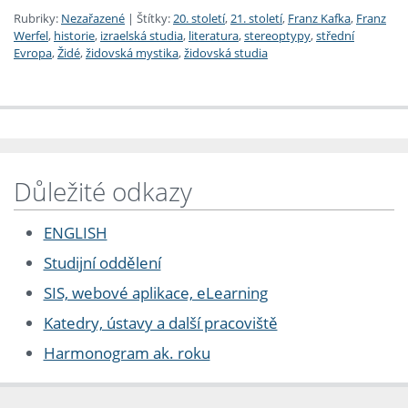
Rubriky:
Nezařazené
|
Štítky:
20. století
,
21. století
,
Franz Kafka
,
Franz
Werfel
,
historie
,
izraelská studia
,
literatura
,
stereoptypy
,
střední
Evropa
,
Židé
,
židovská mystika
,
židovská studia
Důležité odkazy
ENGLISH
Studijní oddělení
SIS, webové aplikace, eLearning
Katedry, ústavy a další pracoviště
Harmonogram ak. roku