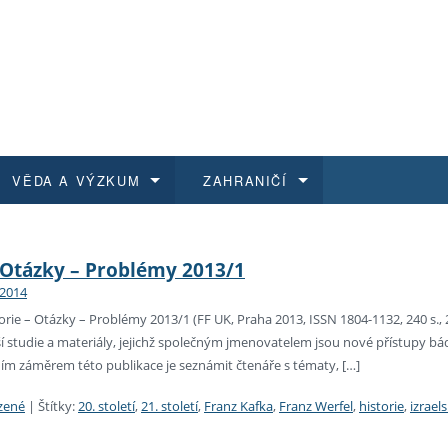
VĚDA A VÝZKUM
ZAHRANIČÍ
 historie
t a jak se přihlásit
é a magisterské studium
výzkumu na FF UK
abídky a výběrová řízení
Pro m
Kurzy
Kurzy
Trans
Přijíž
– Otázky – Problémy 2013/1
 2014
a další dokumenty
studijní programy
 studium
 kvalifikace
 studenti
Kniho
Progr
Studu
Vědec
Mimof
ie – Otázky – Problémy 2013/1 (FF UK, Praha 2013, ISSN 1804-1132, 240 s., 2
 studie a materiály, jejichž společným jmenovatelem jsou nové přístupy bádán
 benefity pro zaměstnance
k průběhu přijímacího řízení
řízení
rojekty
í studenti
E-sho
Univer
Podpor
Publi
East 
ním záměrem této publikace je seznámit čtenáře s tématy, […]
 fakulty
í zaměstnanci
Výběr
zené
|
Štítky:
20. století
,
21. století
,
Franz Kafka
,
Franz Werfel
,
historie
,
izrael
koly FF UK
Vydav