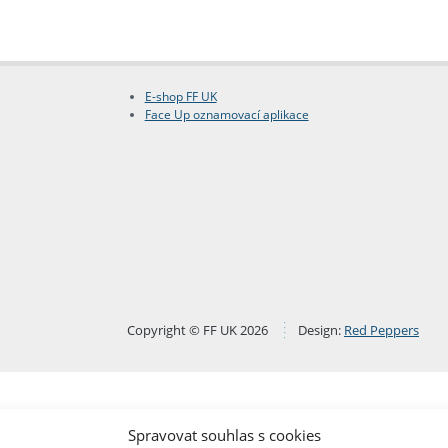
E-shop FF UK
Face Up oznamovací aplikace
Copyright © FF UK 2026
Design:
Red Peppers
Spravovat souhlas s cookies