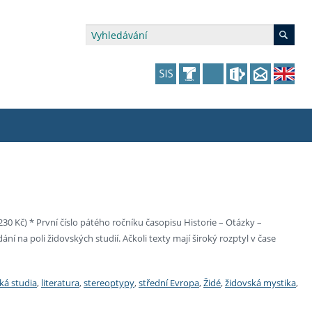
édia a veřejnost
 dalšího vzdělávání
 dalšího vzdělávání
fer & Impact Office
dějící zaměstnanci
vna
amy s mikrocertifikátem
jící se specifickými potřebami
ké ceny a fondy
akultní financování výjezdů
30 Kč) * První číslo pátého ročníku časopisu Historie – Otázky –
í na poli židovských studií. Ačkoli texty mají široký rozptyl v čase
p fakulty
zita třetího věku
a a benefity pro studující
kace
and Central European Studies
ová řízení
ská studia
,
literatura
,
stereoptypy
,
střední Evropa
,
Židé
,
židovská mystika
,
atelství FF UK