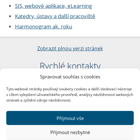
SIS, webové aplikace, eLearning
Katedry, ústavy a další pracoviště
Harmonogram ak. roku
Zobrazit plnou verzi stránek
Rychlé kontakty
Spravovat souhlas s cookies
Filozofická fakulta
Univerzita Karlova
Tyto webové stránky používají soubory cookies a další sledovací nástroje
nám. Jana Palacha 1/2
s cílem vylepšení uživatelského prostředí, analýzy návštěvnosti webových
116 38 Praha 1
stránek a zjištění zdroje návštěvnosti.
IČO: 00216208
DIČ: CZ00216208
Přijmout vše
Další kontakty
Přijmout nezbytné
Podatelna