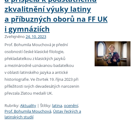
zkvalitnění výuky latiny
a příbuzných oborů na FF UK
i gymnáziích
Zveřejněno
24. 10. 2023
Prof. Bohumila Mouchová je přední
osobností české klasické filologie,
překladatelkou z klasických jazyků
a mezinárodně uznávanou badatelkou
v oblasti latinského jazyka a antické
historiografie. Ve čtvrtek 19. října 2023 při
příležitosti svých devadesátých narozenin
převzala Zlatou medaili UK.
Rubriky:
Aktuality
|
Štítky:
latina
,
ocenění
,
Prof. Bohumila Mouchová
,
Ústav řeckých a
latinských studií