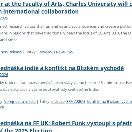
 at the Faculty of Arts, Charles University will
 international collaboration
 2026
ect research across the humanities and social sciences and create a platform
ons in regions that have traditionally been the focus of CU Arts: Asia, the M
and Africa.
Press Release
|
Štítky:
CenMAS
,
ERA-AREAS
řednáška Indie a konflikt na Blízkém východě
 2026
cký útok na Írán poznamenává nejen státy v jeho bezprostředním sousedství 
o důsledky začíná vážně pociťovat celý svět včetně Indie.
ty
,
Veřejnost a média
|
Štítky:
diskuse
,
ERA-AREAS
,
konflikt na Blízkém vých
ška
ednáška na FF UK: Robert Funk vystoupí s předn
f the 2025 Election