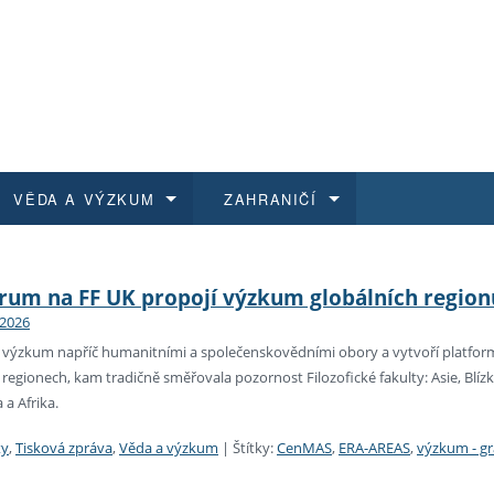
VĚDA A VÝZKUM
ZAHRANIČÍ
 historie
t a jak se přihlásit
é a magisterské studium
výzkumu na FF UK
abídky a výběrová řízení
Pro m
Kurzy
Kurzy
Trans
Přijíž
rum na FF UK propojí výzkum globálních regionů
 2026
a další dokumenty
studijní programy
 studium
 kvalifikace
 studenti
Kniho
Progr
Studu
Vědec
Mimof
výzkum napříč humanitními a společenskovědními obory a vytvoří platformu
 regionech, kam tradičně směřovala pozornost Filozofické fakulty: Asie, Blíz
 benefity pro zaměstnance
k průběhu přijímacího řízení
řízení
rojekty
í studenti
E-sho
Univer
Podpor
Publi
East 
a Afrika.
 fakulty
í zaměstnanci
Výběr
ty
,
Tisková zpráva
,
Věda a výzkum
|
Štítky:
CenMAS
,
ERA-AREAS
,
výzkum - gr
koly FF UK
Vydav