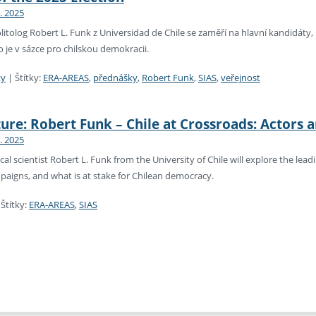
0. 2025
olog Robert L. Funk z Universidad de Chile se zaměří na hlavní kandidáty, 
 je v sázce pro chilskou demokracii.
ty
|
Štítky:
ERA-AREAS
,
přednášky
,
Robert Funk
,
SIAS
,
veřejnost
ture: Robert Funk – Chile at Crossroads: Actors 
0. 2025
al scientist Robert L. Funk from the University of Chile will explore the lead
paigns, and what is at stake for Chilean democracy.
|
Štítky:
ERA-AREAS
,
SIAS
ní