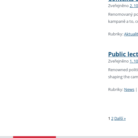
Zveřejněno
2. 1
Renomovaný polit
kampaně a to, co
Rubriky:
Aktuali
Public lec
Zveřejněno
1. 1
Renowned politic
shaping the cam
Rubriky:
News
Stránková
1
2
Další »