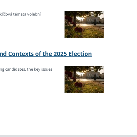
klíčová témata volební
and Contexts of the 2025 Election
ing candidates, the key issues