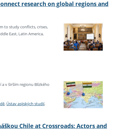
 connect research on global regions and
 to study conflicts, crises,
iddle East, Latin America,
a v širším regionu Blízkého
odě
,
Ústav asijských studií
,
áškou Chile at Crossroads: Actors and