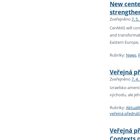
New center
strengthen
Zveřejněno
7. 5.
CenMAS will conn
and transformati
Eastern Europe, 
Rubriky:
News
,
Veřejná p
Zveřejněno
7. 4.
Izraelsko-ameri
východu, ale jeh
Rubriky:
Aktuali
veřejná předná
Veřejná př
Contexts o