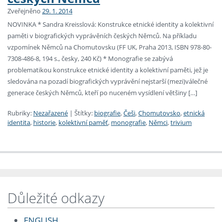
Zveřejněno
29. 1. 2014
NOVINKA * Sandra Kreisslová: Konstrukce etnické identity a kolektivní
paměti v biografických vyprávěních českých Němců. Na příkladu
vzpomínek Němců na Chomutovsku (FF UK, Praha 2013, ISBN 978-80-
7308-486-8, 194 s., česky, 240 Kč) * Monografie se zabývá
problematikou konstrukce etnické identity a kolektivní paměti, jež je
sledována na pozadí biografických vyprávění nejstarší (mezi)válečné
generace českých Němců, kteří po nuceném vysídlení většiny […]
Rubriky:
Nezařazené
|
Štítky:
biografie
,
Češi
,
Chomutovsko
,
etnická
identita
,
historie
,
kolektivní paměť
,
monografie
,
Němci
,
trivium
Důležité odkazy
ENGLISH