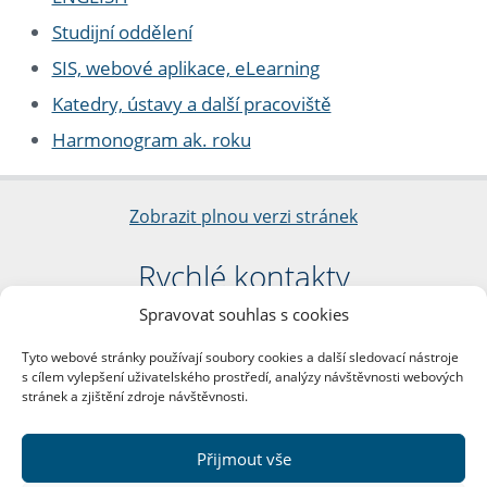
Studijní oddělení
SIS, webové aplikace, eLearning
Katedry, ústavy a další pracoviště
Harmonogram ak. roku
Zobrazit plnou verzi stránek
Rychlé kontakty
Spravovat souhlas s cookies
Filozofická fakulta
Univerzita Karlova
Tyto webové stránky používají soubory cookies a další sledovací nástroje
nám. Jana Palacha 1/2
s cílem vylepšení uživatelského prostředí, analýzy návštěvnosti webových
116 38 Praha 1
stránek a zjištění zdroje návštěvnosti.
IČO: 00216208
DIČ: CZ00216208
Přijmout vše
Další kontakty