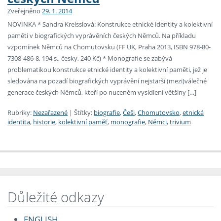
Zveřejněno
29. 1. 2014
NOVINKA * Sandra Kreisslová: Konstrukce etnické identity a kolektivní
paměti v biografických vyprávěních českých Němců. Na příkladu
vzpomínek Němců na Chomutovsku (FF UK, Praha 2013, ISBN 978-80-
7308-486-8, 194 s., česky, 240 Kč) * Monografie se zabývá
problematikou konstrukce etnické identity a kolektivní paměti, jež je
sledována na pozadí biografických vyprávění nejstarší (mezi)válečné
generace českých Němců, kteří po nuceném vysídlení většiny […]
Rubriky:
Nezařazené
|
Štítky:
biografie
,
Češi
,
Chomutovsko
,
etnická
identita
,
historie
,
kolektivní paměť
,
monografie
,
Němci
,
trivium
Důležité odkazy
ENGLISH