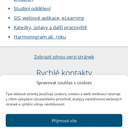
Studijní oddělení
SIS, webové aplikace, eLearning
Katedry, ústavy a další pracoviště
Harmonogram ak. roku
Zobrazit plnou verzi stránek
Rychlé kontakty
Spravovat souhlas s cookies
Filozofická fakulta
Univerzita Karlova
Tyto webové stránky používají soubory cookies a další sledovací nástroje
nám. Jana Palacha 1/2
s cílem vylepšení uživatelského prostředí, analýzy návštěvnosti webových
116 38 Praha 1
stránek a zjištění zdroje návštěvnosti.
IČO: 00216208
DIČ: CZ00216208
Přijmout vše
Další kontakty