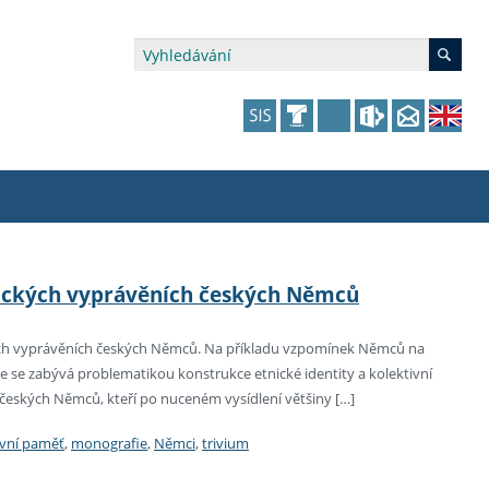
édia a veřejnost
 dalšího vzdělávání
 dalšího vzdělávání
fer & Impact Office
dějící zaměstnanci
afických vyprávěních českých Němců
vna
amy s mikrocertifikátem
jící se specifickými potřebami
ké ceny a fondy
akultní financování výjezdů
ckých vyprávěních českých Němců. Na příkladu vzpomínek Němců na
e se zabývá problematikou konstrukce etnické identity a kolektivní
p fakulty
zita třetího věku
a a benefity pro studující
kace
and Central European Studies
e českých Němců, kteří po nuceném vysídlení většiny […]
ová řízení
ivní paměť
,
monografie
,
Němci
,
trivium
atelství FF UK