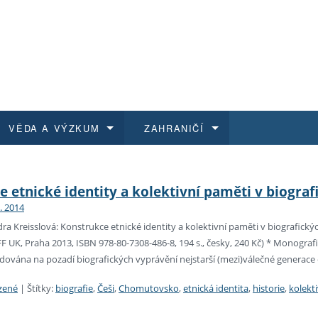
VĚDA A VÝZKUM
ZAHRANIČÍ
 historie
t a jak se přihlásit
é a magisterské studium
výzkumu na FF UK
abídky a výběrová řízení
Pro m
Kurzy
Kurzy
Trans
Přijíž
e etnické identity a kolektivní paměti v biogr
1. 2014
a další dokumenty
studijní programy
 studium
 kvalifikace
 studenti
Kniho
Progr
Studu
Vědec
Mimof
a Kreisslová: Konstrukce etnické identity a kolektivní paměti v biografi
UK, Praha 2013, ISBN 978-80-7308-486-8, 194 s., česky, 240 Kč) * Monografi
 benefity pro zaměstnance
k průběhu přijímacího řízení
řízení
rojekty
í studenti
E-sho
Univer
Podpor
Publi
East 
ledována na pozadí biografických vyprávění nejstarší (mezi)válečné generac
 fakulty
í zaměstnanci
Výběr
zené
|
Štítky:
biografie
,
Češi
,
Chomutovsko
,
etnická identita
,
historie
,
kolekt
koly FF UK
Vydav