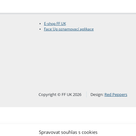
E-shop FF UK
Face Up oznamovací aplikace
Copyright © FF UK 2026
Design:
Red Peppers
Spravovat souhlas s cookies