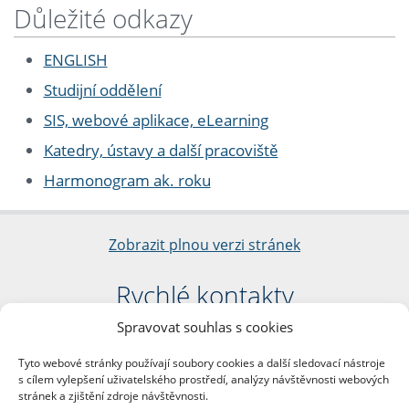
Důležité odkazy
ENGLISH
Studijní oddělení
SIS, webové aplikace, eLearning
Katedry, ústavy a další pracoviště
Harmonogram ak. roku
Zobrazit plnou verzi stránek
Rychlé kontakty
Spravovat souhlas s cookies
Filozofická fakulta
Univerzita Karlova
Tyto webové stránky používají soubory cookies a další sledovací nástroje
nám. Jana Palacha 1/2
s cílem vylepšení uživatelského prostředí, analýzy návštěvnosti webových
116 38 Praha 1
stránek a zjištění zdroje návštěvnosti.