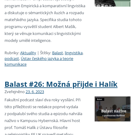
program Empirická a komparativní lingvistika
a diskutuje o sémantických iluzích a rozpadu
mateřského jazyka. Specifika studia tohoto
programu vysvětlí student Albert Mašík,
který se věnuje komunikaci s lingvistickými
modely umělé inteligence.
Rubriky:
Aktuality
|
Štítky:
Balast
,
lingvistika
,
podcast
,
Ústav českého jazyka a teorie
komunikace
Balast #26: Možná přijde i Halík
Zveřejněno
23. 6. 2023
Fakultní podcast slaví dva roky vysílání. Při
této příležitosti se redakce poprvé vydala
z podpalubí svého studia a epizodu nahrála
naživo v Kampusu Hybernská. Hlavní host
prof. Tomáš Halík z Ústavu filosofie
a religionistiky FF UK rozvedl metaforu