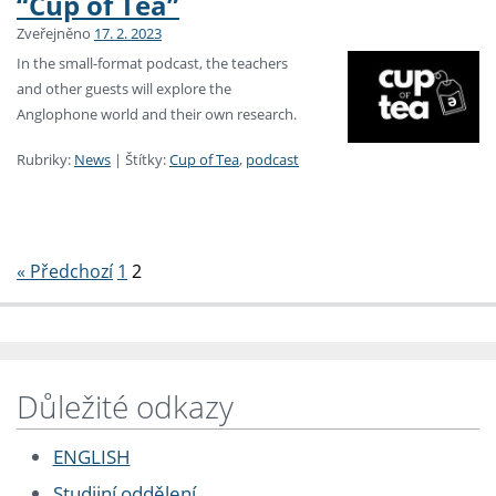
“Cup of Tea”
Zveřejněno
17. 2. 2023
In the small-format podcast, the teachers
and other guests will explore the
Anglophone world and their own research.
Rubriky:
News
|
Štítky:
Cup of Tea
,
podcast
Stránkování
« Předchozí
1
2
Důležité odkazy
ENGLISH
Studijní oddělení