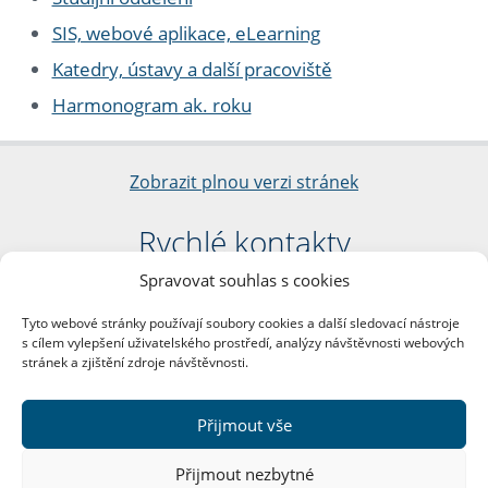
SIS, webové aplikace, eLearning
Katedry, ústavy a další pracoviště
Harmonogram ak. roku
Zobrazit plnou verzi stránek
Rychlé kontakty
Spravovat souhlas s cookies
Filozofická fakulta
Univerzita Karlova
Tyto webové stránky používají soubory cookies a další sledovací nástroje
nám. Jana Palacha 1/2
s cílem vylepšení uživatelského prostředí, analýzy návštěvnosti webových
116 38 Praha 1
stránek a zjištění zdroje návštěvnosti.
IČO: 00216208
DIČ: CZ00216208
Přijmout vše
Další kontakty
Přijmout nezbytné