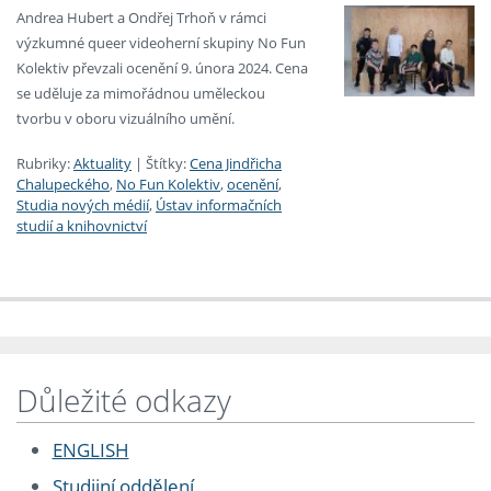
Andrea Hubert a Ondřej Trhoň v rámci
výzkumné queer videoherní skupiny No Fun
Kolektiv převzali ocenění 9. února 2024. Cena
se uděluje za mimořádnou uměleckou
tvorbu v oboru vizuálního umění.
Rubriky:
Aktuality
|
Štítky:
Cena Jindřicha
Chalupeckého
,
No Fun Kolektiv
,
ocenění
,
Studia nových médií
,
Ústav informačních
studií a knihovnictví
Důležité odkazy
ENGLISH
Studijní oddělení