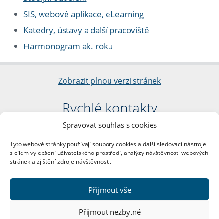
SIS, webové aplikace, eLearning
Katedry, ústavy a další pracoviště
Harmonogram ak. roku
Zobrazit plnou verzi stránek
Rychlé kontakty
Spravovat souhlas s cookies
Filozofická fakulta
Univerzita Karlova
Tyto webové stránky používají soubory cookies a další sledovací nástroje
nám. Jana Palacha 1/2
s cílem vylepšení uživatelského prostředí, analýzy návštěvnosti webových
116 38 Praha 1
stránek a zjištění zdroje návštěvnosti.
IČO: 00216208
DIČ: CZ00216208
Přijmout vše
Další kontakty
Přijmout nezbytné