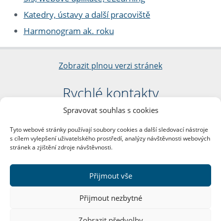
Katedry, ústavy a další pracoviště
Harmonogram ak. roku
Zobrazit plnou verzi stránek
Rychlé kontakty
Spravovat souhlas s cookies
Filozofická fakulta
Univerzita Karlova
Tyto webové stránky používají soubory cookies a další sledovací nástroje
nám. Jana Palacha 1/2
s cílem vylepšení uživatelského prostředí, analýzy návštěvnosti webových
116 38 Praha 1
stránek a zjištění zdroje návštěvnosti.
IČO: 00216208
DIČ: CZ00216208
Přijmout vše
Další kontakty
Přijmout nezbytné
Podatelna
Zobrazit předvolby