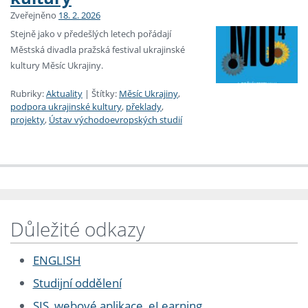
Zveřejněno
18. 2. 2026
Stejně jako v předešlých letech pořádají
Městská divadla pražská festival ukrajinské
kultury Měsíc Ukrajiny.
Rubriky:
Aktuality
|
Štítky:
Měsíc Ukrajiny
,
podpora ukrajinské kultury
,
překlady
,
projekty
,
Ústav východoevropských studií
Důležité odkazy
ENGLISH
Studijní oddělení
SIS, webové aplikace, eLearning