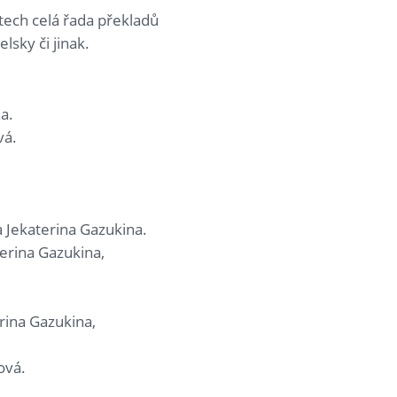
tech celá řada překladů
elsky či jinak.
na.
ová.
a Jekaterina Gazukina.
terina Gazukina,
rina Gazukina,
ková.