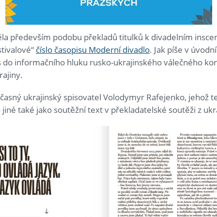
la především podobu překladů titulků k divadelním insce
stivalové“
číslo časopisu Moderní divadlo
. Jak píše v úvodn
as do informačního hluku rusko-ukrajinského válečného konfl
rajiny.
časný ukrajinský spisovatel Volodymyr Rafejenko, jehož t
né také jako soutěžní text v překladatelské soutěži z ukra