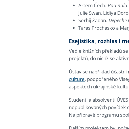
Artem Čech.
Bod nula
Julie Swan, Lidiya Dor
Serhij Žadan.
Depeche
Taras Prochasko a Mar
Esejistika, rozhlas i 
Vedle knižních překladů se d
projektů, do nichž se aktiv
Ústav se například účastn
culture
, podpořeného Viseg
aspektech ukrajinské kultu
Studenti a absolventi ÚVES
nepublikovaných povídek o
Na přípravě programu spol
Dalším projektem byl poř