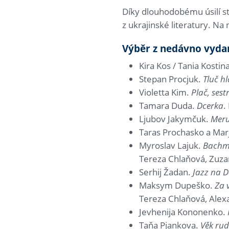
Díky dlouhodobému úsilí st
z ukrajinské literatury. Na 
Výběr z nedávno vyda
Kira Kos / Tania Kostin
Stepan Procjuk.
Tluč h
Violetta Kim.
Plač, sest
Tamara Duda.
Dcerka
.
Ljubov Jakymčuk.
Mer
Taras Prochasko a Mar
Myroslav Lajuk.
Bachm
Tereza Chlaňová, Zuza
Serhij Žadan.
Jazz na 
Maksym Dupeško.
Za 
Tereza Chlaňová, Alex
Jevhenija Kononenko.
Taňa Pjankova.
Věk ru