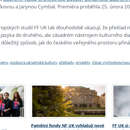
oříkovou a Jarynou Cymbal. Premiéra proběhla 25. února 
opských studií FF UK tak dlouhodobě ukazují, že překlad
jazyka do druhého, ale zásadním nástrojem kulturního di
e důležitý způsob, jak do českého veřejného prostoru přiná
ajiny
,
podpora ukrajinské kultury
,
překlady
,
projekty
,
Ústav východoevropsk
Pamětní fondy NF UK vyhlašují nové
FF UK si