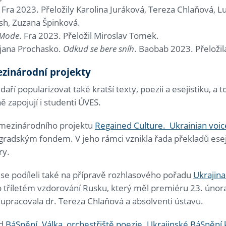
. Fra 2023. Přeložily Karolina Juráková, Tereza Chlaňová, L
osh, Zuzana Špinková.
 Mode
. Fra 2023. Přeložil Miroslav Tomek.
jana Prochasko.
Odkud se bere sníh
. Baobab 2023. Přeložil
mezinárodní projekty
aří popularizovat také kratší texty, poezii a esejistiku, a 
ně zapojují i studenti ÚVES.
í mezinárodního projektu
Regained Culture. Ukrainian voi
radským fondem. V jeho rámci vznikla řada překladů esej
ry.
 se podíleli také na přípravě rozhlasového pořadu
Ukrajina
 tříletém vzdorování Rusku, který měl premiéru 23. únor
upracovala dr. Tereza Chlaňová a absolventi ústavu.
ad
BáSnění. Válka, orchestřiště poezie. Ukrajinské BáSnění 