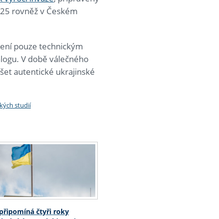
2025 rovněž v Českém
 není pouze technickým
alogu. V době válečného
šet autentické ukrajinské
ých studií
 připomíná čtyři roky