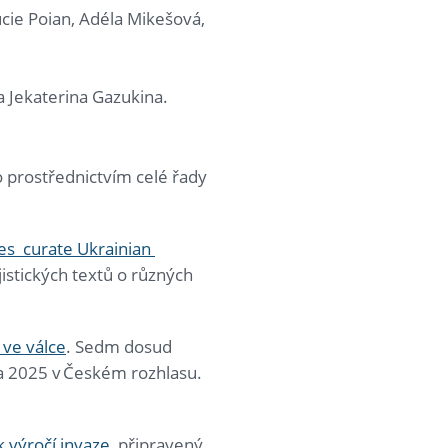
ucie Poian, Adéla Mikešová,
a Jekaterina Gazukina.
to prostřednictvím celé řady
ces curate Ukrainian
istických textů o různých
 ve válce
. Sedm dosud
a 2025 v Českém rozhlasu.
k výročí invaze
, připravený