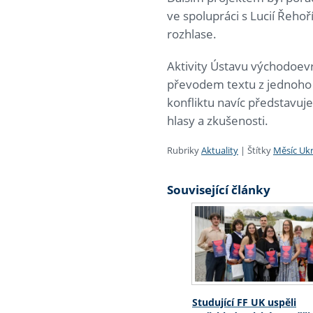
ve spolupráci s Lucií Řeh
rozhlase.
Aktivity Ústavu východoevr
převodem textu z jednoho 
konfliktu navíc představuj
hlasy a zkušenosti.
Rubriky
Aktuality
|
Štítky
Měsíc Ukr
Související články
Studující FF UK uspěli