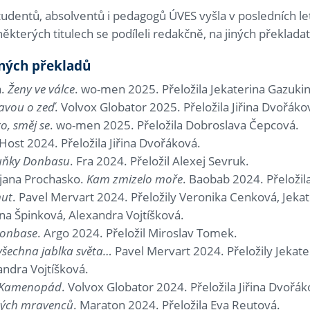
udentů, absolventů i pedagogů ÚVES vyšla v posledních le
některých titulech se podíleli redakčně, na jiných překladat
ných překladů
a.
Ženy ve válce
. wo-men 2025. Přeložila Jekaterina Gazuki
lavou o zeď
. Volvox Globator 2025. Přeložila Jiřina Dvořák
ro, směj se
. wo-men 2025. Přeložila Dobroslava Čepcová.
 Host 2024. Přeložila Jiřina Dvořáková.
uňky Donbasu
. Fra 2024. Přeložil Alexej Sevruk.
jana Prochasko.
Kam zmizelo moře
. Baobab 2024. Přeložil
ut
. Pavel Mervart 2024. Přeložily Veronika Cenková, Jeka
na Špinková, Alexandra Vojtíšková.
Donbase
. Argo 2024. Přeložil Miroslav Tomek.
všechna jablka světa…
Pavel Mervart 2024. Přeložily Jekate
andra Vojtíšková.
Kamenopád
. Volvox Globator 2024. Přeložila Jiřina Dvořá
dých mravenců
. Maraton 2024. Přeložila Eva Reutová.