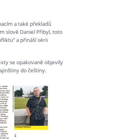
nacím a také překladů
ím slově Daniel Přibyl, toto
iktu“ a přináší sérii
exty se opakovaně objevily
jinštiny do češtiny.