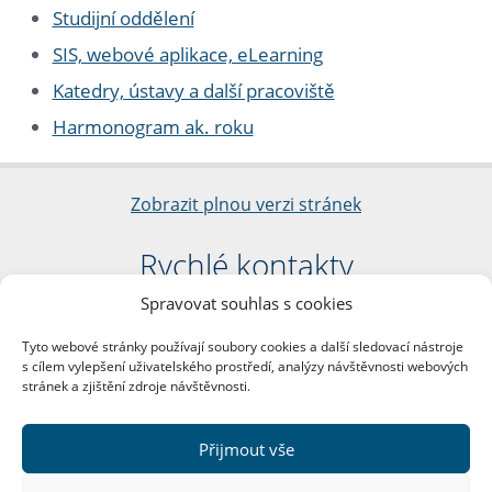
Studijní oddělení
SIS, webové aplikace, eLearning
Katedry, ústavy a další pracoviště
Harmonogram ak. roku
Zobrazit plnou verzi stránek
Rychlé kontakty
Spravovat souhlas s cookies
Filozofická fakulta
Univerzita Karlova
Tyto webové stránky používají soubory cookies a další sledovací nástroje
nám. Jana Palacha 1/2
s cílem vylepšení uživatelského prostředí, analýzy návštěvnosti webových
116 38 Praha 1
stránek a zjištění zdroje návštěvnosti.
IČO: 00216208
DIČ: CZ00216208
Přijmout vše
Další kontakty