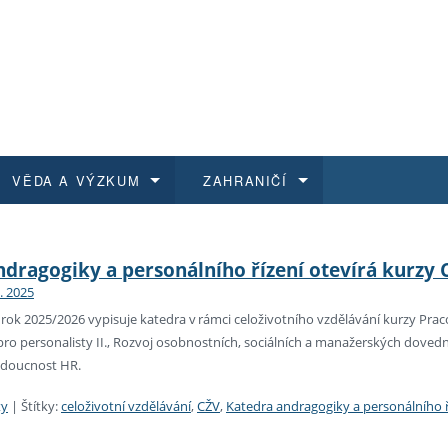
VĚDA A VÝZKUM
ZAHRANIČÍ
 historie
t a jak se přihlásit
é a magisterské studium
výzkumu na FF UK
abídky a výběrová řízení
Pro m
Kurzy
Kurzy
Trans
Přijíž
dragogiky a personálního řízení otevírá kurzy 
0. 2025
a další dokumenty
studijní programy
 studium
 kvalifikace
 studenti
Kniho
Progr
Studu
Vědec
Mimof
ok 2025/2026 vypisuje katedra v rámci celoživotního vzdělávání kurzy Praco
ro personalisty II., Rozvoj osobnostních, sociálních a manažerských dovednos
 benefity pro zaměstnance
k průběhu přijímacího řízení
řízení
rojekty
í studenti
E-sho
Univer
Podpor
Publi
East 
udoucnost HR.
 fakulty
í zaměstnanci
Výběr
ty
|
Štítky:
celoživotní vzdělávání
,
CŽV
,
Katedra andragogiky a personálního ř
koly FF UK
Vydav