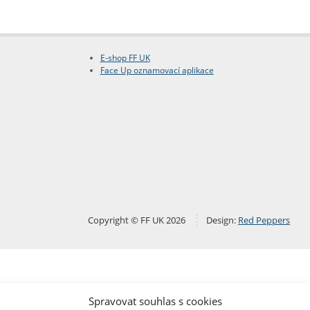
E-shop FF UK
Face Up oznamovací aplikace
Copyright © FF UK 2026
Design:
Red Peppers
Spravovat souhlas s cookies