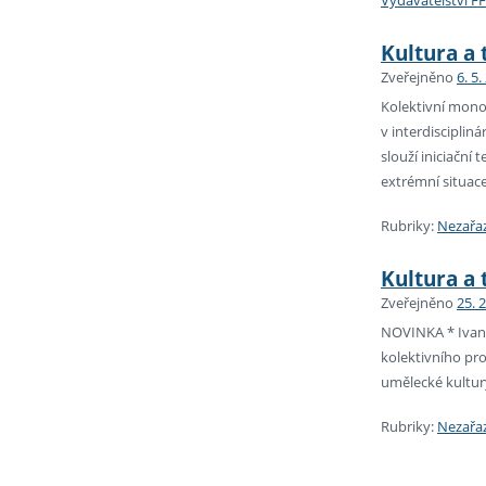
Vydavatelství F
Kultura a t
Zveřejněno
6. 5.
Kolektivní mono
v interdisciplin
slouží iniciační
extrémní situace,
Rubriky:
Nezařa
Kultura a 
Zveřejněno
25. 
NOVINKA * Ivan K
kolektivního pro
umělecké kultury
Rubriky:
Nezařa