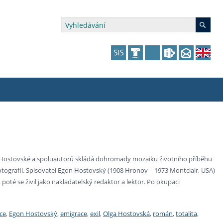
édia a veřejnost
 dalšího vzdělávání
 dalšího vzdělávání
fer & Impact Office
dějící zaměstnanci
vna
amy s mikrocertifikátem
jící se specifickými potřebami
ké ceny a fondy
akultní financování výjezdů
gy Hostovské a spoluautorů skládá dohromady mozaiku životního příběhu
grafií. Spisovatel Egon Hostovský (1908 Hronov – 1973 Montclair, USA)
p fakulty
zita třetího věku
a a benefity pro studující
kace
and Central European Studies
poté se živil jako nakladatelský redaktor a lektor. Po okupaci
ová řízení
ce
,
Egon Hostovský
,
emigrace
,
exil
,
Olga Hostovská
,
román
,
totalita
,
atelství FF UK