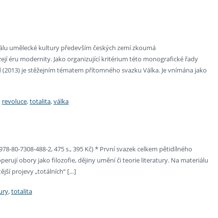
álu umělecké kultury především českých zemí zkoumá
zejí éru modernity. Jako organizující kritérium této monografické řady
od (2013) je stěžejním tématem přítomného svazku Válka. Je vnímána jako
,
revoluce
,
totalita
,
válka
978-80-7308-488-2, 475 s., 395 Kč) * První svazek celkem pětidílného
rují obory jako filozofie, dějiny umění či teorie literatury. Na materiálu
ší projevy „totálních“ […]
tury
,
totalita