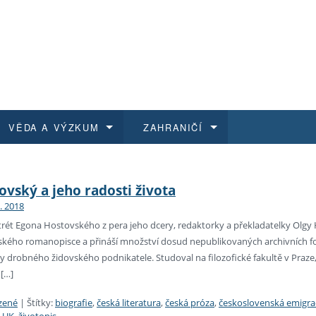
VĚDA A VÝZKUM
ZAHRANIČÍ
 historie
t a jak se přihlásit
é a magisterské studium
výzkumu na FF UK
abídky a výběrová řízení
Pro m
Kurzy
Kurzy
Trans
Přijíž
vský a jeho radosti života
3. 2018
a další dokumenty
studijní programy
 studium
 kvalifikace
 studenti
Kniho
Progr
Studu
Vědec
Mimof
trét Egona Hostovského z pera jeho dcery, redaktorky a překladatelky Ol
ého romanopisce a přináší množství dosud nepublikovaných archivních foto
 benefity pro zaměstnance
k průběhu přijímacího řízení
řízení
rojekty
í studenti
E-sho
Univer
Podpor
Publi
East 
y drobného židovského podnikatele. Studoval na filozofické fakultě v Praze, 
[…]
 fakulty
í zaměstnanci
Výběr
zené
|
Štítky:
biografie
,
česká literatura
,
česká próza
,
československá emigra
koly FF UK
Vydav