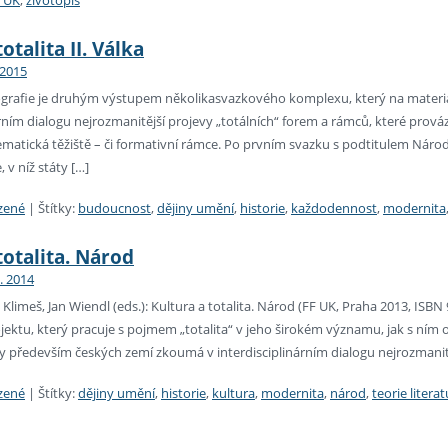
F UK
,
životopis
otalita II. Válka
 2015
grafie je druhým výstupem několikasvazkového komplexu, který na materi
árním dialogu nejrozmanitější projevy „totálních“ forem a rámců, které prová
 tematická těžiště – či formativní rámce. Po prvním svazku s podtitulem Nár
 v níž státy […]
zené
|
Štítky:
budoucnost
,
dějiny umění
,
historie
,
každodennost
,
modernita
totalita. Národ
2. 2014
limeš, Jan Wiendl (eds.): Kultura a totalita. Národ (FF UK, Praha 2013, ISBN 
jektu, který pracuje s pojmem „totalita“ v jeho širokém významu, jak s ním ope
 především českých zemí zkoumá v interdisciplinárním dialogu nejrozmanitěj
zené
|
Štítky:
dějiny umění
,
historie
,
kultura
,
modernita
,
národ
,
teorie litera