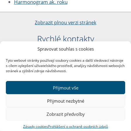
Harmonogram ak. roku
Zobrazit plnou verzi stránek
Rychlé kontakty
Spravovat souhlas s cookies
Filozofická fakulta
Univerzita Karlova
Tyto webové stránky používají soubory cookies a další sledovací nástroje
nám. Jana Palacha 1/2
s cílem vylepšení uživatelského prostředí, analýzy návštěvnosti webových
116 38 Praha 1
stránek a zjištění zdroje návštěvnosti.
IČO: 00216208
DIČ: CZ00216208
Přijmout vše
Další kontakty
Přijmout nezbytné
Podatelna
Zobrazit předvolby
Zásady cookies
Prohlášení o ochraně osobních údajů