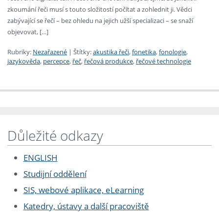
zkoumání řeči musí s touto složitostí počítat a zohlednit ji. Vědci
zabývající se řečí – bez ohledu na jejich užší specializaci – se snaží
objevovat, […]
Rubriky:
Nezařazené
|
Štítky:
akustika řeči
,
fonetika
,
fonologie
,
jazykověda
,
percepce
,
řeč
,
řečová produkce
,
řečové technologie
Důležité odkazy
ENGLISH
Studijní oddělení
SIS, webové aplikace, eLearning
Katedry, ústavy a další pracoviště