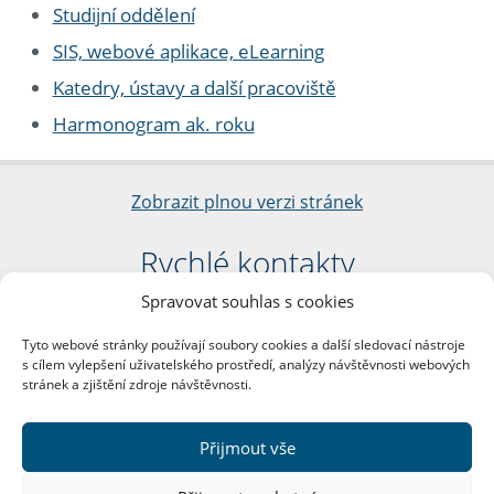
Studijní oddělení
SIS, webové aplikace, eLearning
Katedry, ústavy a další pracoviště
Harmonogram ak. roku
Zobrazit plnou verzi stránek
Rychlé kontakty
Spravovat souhlas s cookies
Filozofická fakulta
Univerzita Karlova
Tyto webové stránky používají soubory cookies a další sledovací nástroje
nám. Jana Palacha 1/2
s cílem vylepšení uživatelského prostředí, analýzy návštěvnosti webových
116 38 Praha 1
stránek a zjištění zdroje návštěvnosti.
IČO: 00216208
DIČ: CZ00216208
Přijmout vše
Další kontakty