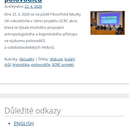
Zveřejněno
22. 4. 2026
Dne 25. 3. 2026 se na půdě Filozofické fakulty
UK uskutečnila v rámci projektu SCRC akce,
která se týkala možného propojení
antropologického a lingvistického přístupu
ve výzkumu polovodičů
a subdodavatelských řetězců.
Rubriky:
Aktuality
|
Štítky:
diskuze
,
kulatý
stůl
,
lingvistika
,
polovodiče
,
SCRC projekt
Důležité odkazy
ENGLISH