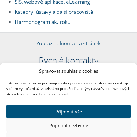
SIS, webové aplikace, eLearning
Katedry, ústavy a další pracoviště
Harmonogram ak. roku
Zobrazit plnou verzi stránek
Rychlé kontakty
Spravovat souhlas s cookies
Filozofická fakulta
Univerzita Karlova
Tyto webové stránky používají soubory cookies a další sledovací nástroje
nám. Jana Palacha 1/2
s cílem vylepšení uživatelského prostředí, analýzy návštěvnosti webových
116 38 Praha 1
stránek a zjištění zdroje návštěvnosti.
IČO: 00216208
DIČ: CZ00216208
Přijmout vše
Další kontakty
Přijmout nezbytné
Podatelna