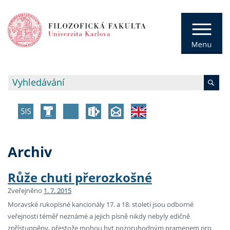
Archiv
Růže chuti přerozkošné
Zveřejněno
1. 7. 2015
Moravské rukopisné kancionály 17. a 18. století jsou odborné
veřejnosti téměř neznámé a jejich písně nikdy nebyly edičně
zpřístupněny, přestože mohou byt pozoruhodným pramenem pro