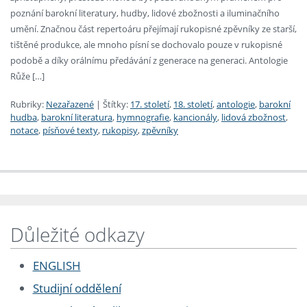
poznání barokní literatury, hudby, lidové zbožnosti a iluminačního
umění. Značnou část repertoáru přejímají rukopisné zpěvníky ze starší,
tištěné produkce, ale mnoho písní se dochovalo pouze v rukopisné
podobě a díky orálnímu předávání z generace na generaci. Antologie
Růže […]
Rubriky:
Nezařazené
|
Štítky:
17. století
,
18. století
,
antologie
,
barokní
hudba
,
barokní literatura
,
hymnografie
,
kancionály
,
lidová zbožnost
,
notace
,
písňové texty
,
rukopisy
,
zpěvníky
Důležité odkazy
ENGLISH
Studijní oddělení