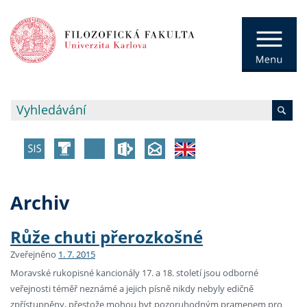
Archiv
Růže chuti přerozkošné
Zveřejněno
1. 7. 2015
Moravské rukopisné kancionály 17. a 18. století jsou odborné
veřejnosti téměř neznámé a jejich písně nikdy nebyly edičně
zpřístupněny, přestože mohou byt pozoruhodným pramenem pro