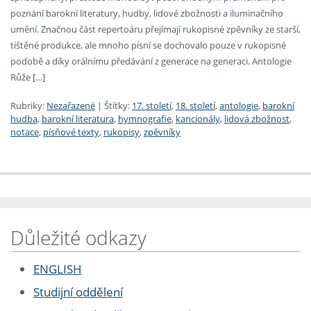
poznání barokní literatury, hudby, lidové zbožnosti a iluminačního
umění. Značnou část repertoáru přejímají rukopisné zpěvníky ze starší,
tištěné produkce, ale mnoho písní se dochovalo pouze v rukopisné
podobě a díky orálnímu předávání z generace na generaci. Antologie
Růže […]
Rubriky:
Nezařazené
|
Štítky:
17. století
,
18. století
,
antologie
,
barokní
hudba
,
barokní literatura
,
hymnografie
,
kancionály
,
lidová zbožnost
,
notace
,
písňové texty
,
rukopisy
,
zpěvníky
Důležité odkazy
ENGLISH
Studijní oddělení