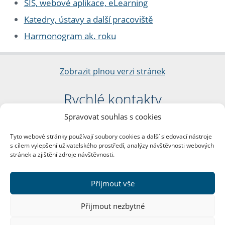
SIS, webové aplikace, eLearning
Katedry, ústavy a další pracoviště
Harmonogram ak. roku
Zobrazit plnou verzi stránek
Rychlé kontakty
Spravovat souhlas s cookies
Filozofická fakulta
Univerzita Karlova
Tyto webové stránky používají soubory cookies a další sledovací nástroje
nám. Jana Palacha 1/2
s cílem vylepšení uživatelského prostředí, analýzy návštěvnosti webových
116 38 Praha 1
stránek a zjištění zdroje návštěvnosti.
IČO: 00216208
DIČ: CZ00216208
Přijmout vše
Další kontakty
Přijmout nezbytné
Podatelna