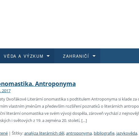
VĚDA A VÝZKUM
ZAHRANIČÍ
 historie
t a jak se přihlásit
é a magisterské studium
výzkumu na FF UK
abídky a výběrová řízení
Pro m
Kurzy
Kurzy
Trans
Přijíž
 onomastika. Antroponyma
8. 2017
a další dokumenty
studijní programy
 studium
 kvalifikace
 studenti
Kniho
Progr
Studu
Vědec
Mimof
ty Dvořákové Literární onomastika s podtitulem Antroponyma si klade za 
rárním vlastním jménům a především rozšíření poznatků o literárních antro
 benefity pro zaměstnance
k průběhu přijímacího řízení
řízení
rojekty
í studenti
E-sho
Univer
Podpor
Publi
East 
ční literární onomastika ve svém vývoji dospěla, zároveň vychází z nejnově
eských i světových z 19. a zejména 20. století, […]
 fakulty
í zaměstnanci
Výběr
zené
|
Štítky:
analýza literárních děl
,
antroponyma
,
bibliografie
,
jazykověda
,
koly FF UK
Vydav