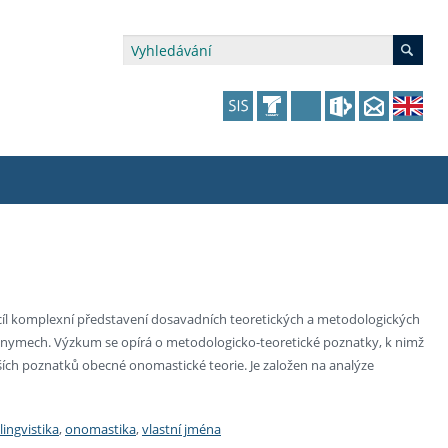
édia a veřejnost
 dalšího vzdělávání
 dalšího vzdělávání
fer & Impact Office
dějící zaměstnanci
vna
amy s mikrocertifikátem
jící se specifickými potřebami
ké ceny a fondy
akultní financování výjezdů
cíl komplexní představení dosavadních teoretických a metodologických
ponymech. Výzkum se opírá o metodologicko-teoretické poznatky, k nimž
p fakulty
zita třetího věku
a a benefity pro studující
kace
and Central European Studies
jších poznatků obecné onomastické teorie. Je založen na analýze
ová řízení
lingvistika
,
onomastika
,
vlastní jména
atelství FF UK