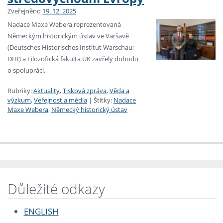
Zveřejněno
19. 12. 2025
Nadace Maxe Webera reprezentovaná
Německým historickým ústav ve Varšavě
(Deutsches Historisches Institut Warschau;
DHI) a Filozofická fakulta UK zavřely dohodu
o spolupráci.
Rubriky:
Aktuality
,
Tisková zpráva
,
Věda a
výzkum
,
Veřejnost a média
|
Štítky:
Nadace
Maxe Webera
,
Německý historický ústav
Důležité odkazy
ENGLISH