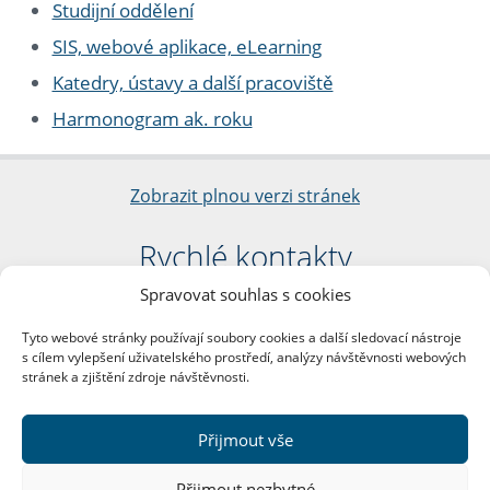
Studijní oddělení
SIS, webové aplikace, eLearning
Katedry, ústavy a další pracoviště
Harmonogram ak. roku
Zobrazit plnou verzi stránek
Rychlé kontakty
Spravovat souhlas s cookies
Filozofická fakulta
Univerzita Karlova
Tyto webové stránky používají soubory cookies a další sledovací nástroje
nám. Jana Palacha 1/2
s cílem vylepšení uživatelského prostředí, analýzy návštěvnosti webových
116 38 Praha 1
stránek a zjištění zdroje návštěvnosti.
IČO: 00216208
DIČ: CZ00216208
Přijmout vše
Další kontakty
Přijmout nezbytné