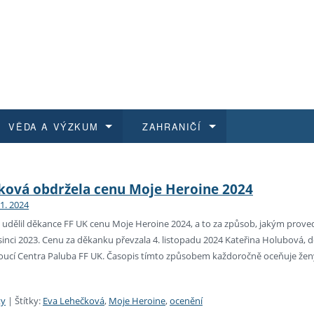
VĚDA A VÝZKUM
ZAHRANIČÍ
 historie
t a jak se přihlásit
é a magisterské studium
výzkumu na FF UK
abídky a výběrová řízení
Pro m
Kurzy
Kurzy
Trans
Přijíž
ková obdržela cenu Moje Heroine 2024
11. 2024
a další dokumenty
studijní programy
 studium
 kvalifikace
 studenti
Kniho
Progr
Studu
Vědec
Mimof
 udělil děkance FF UK cenu Moje Heroine 2024, a to za způsob, jakým proved
sinci 2023. Cenu za děkanku převzala 4. listopadu 2024 Kateřina Holubová
 benefity pro zaměstnance
k průběhu přijímacího řízení
řízení
rojekty
í studenti
E-sho
Univer
Podpor
Publi
East 
edoucí Centra Paluba FF UK. Časopis tímto způsobem každoročně oceňuje žen
 fakulty
í zaměstnanci
Výběr
ty
|
Štítky:
Eva Lehečková
,
Moje Heroine
,
ocenění
koly FF UK
Vydav