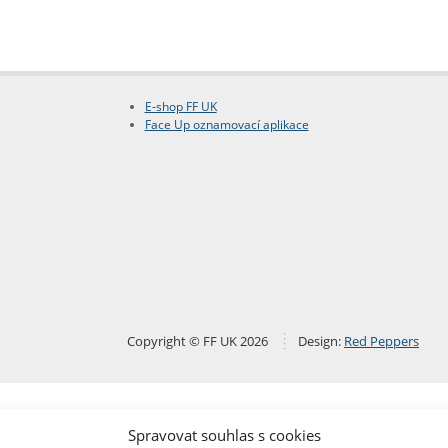
E-shop FF UK
Face Up oznamovací aplikace
Copyright © FF UK 2026
Design:
Red Peppers
Spravovat souhlas s cookies